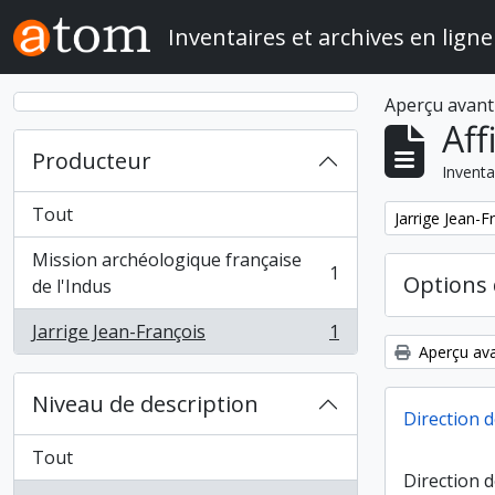
Skip to main content
Inventaires et archives en ligne
Aperçu avant
Aff
Producteur
Inventa
Tout
Remove filter:
Jarrige Jean-F
Mission archéologique française
1
Options 
, 1 résultats
de l'Indus
Jarrige Jean-François
1
, 1 résultats
Aperçu ava
Niveau de description
Direction d
Tout
Direction 