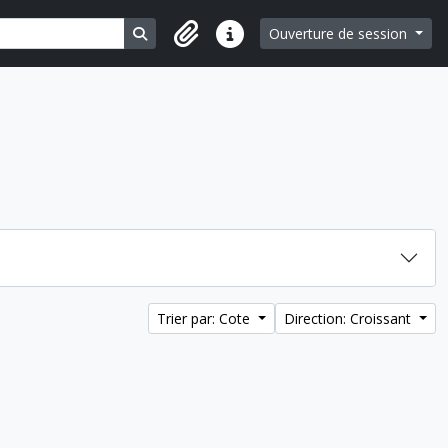
Search in browse page
Ouverture de session
Liens rapides
Trier par: Cote
Direction: Croissant