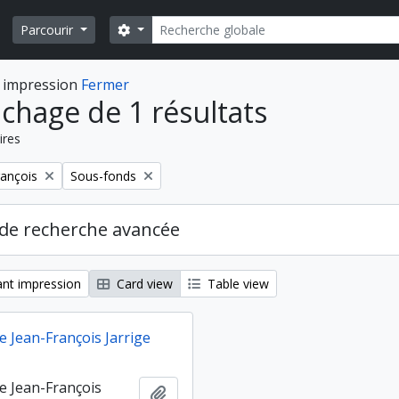
Rechercher
Search options
Parcourir
 impression
Fermer
ichage de 1 résultats
ires
Remove filter:
rançois
Sous-fonds
de recherche avancée
nt impression
Card view
Table view
e Jean-François Jarrige
de Jean-François
Ajouter au presse-papier