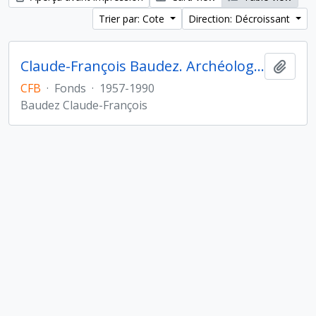
Trier par: Cote
Direction: Décroissant
Claude-François Baudez. Archéologie des Amériques
Ajout
CFB
·
Fonds
·
1957-1990
Baudez Claude-François