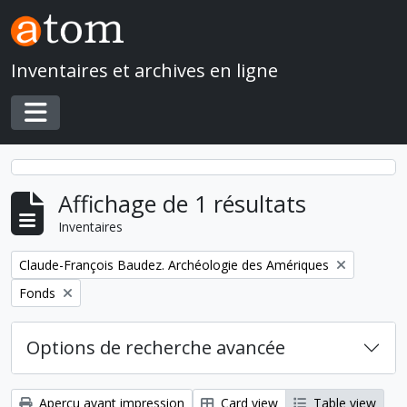
Skip to main content
Inventaires et archives en ligne
Toggle navigation
Affichage de 1 résultats
Inventaires
Remove filter:
Claude-François Baudez. Archéologie des Amériques
Remove filter:
Fonds
Options de recherche avancée
Aperçu avant impression
Card view
Table view