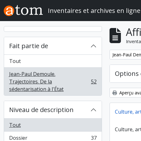
Skip to main content
Inventaires et archives en ligne
Aff
Inventa
Fait partie de
Remove filter:
Jean-Paul Demo
Tout
Options 
Jean-Paul Demoule.
Trajectoires. De la
52
, 52 résultats
sédentarisation à l'État
Aperçu ava
Niveau de description
Culture, ar
Tout
Culture, ar
Dossier
37