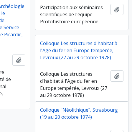
Archéologie
Participation aux séminaires
Ajout
 le
scientifiques de l'équipe
 de
Protohistoire européenne
le Service
e Picardie,
Colloque Les structures d'habitat à
l'Age du fer en Europe tempérée,
Levroux (27 au 29 octobre 1978)
Ajouter au presse-papier
re
Colloque Les structures
Ajout
ité de
d'habitat à l'Age du fer en
onal
Europe tempérée, Levroux (27
e,
au 29 octobre 1978)
Colloque "Néolithique", Strasbourg
(19 au 20 octobre 1974)