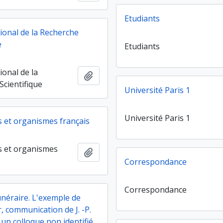
Etudiants
ional de la Recherche
e
Etudiants
ional de la
Ajouter au presse-papier
Scientifique
Université Paris 1
Université Paris 1
 et organismes français
 et organismes
Ajouter au presse-papier
Correspondance
Correspondance
unéraire. L'exemple de
r, communication de J. -P.
un colloque non identifié