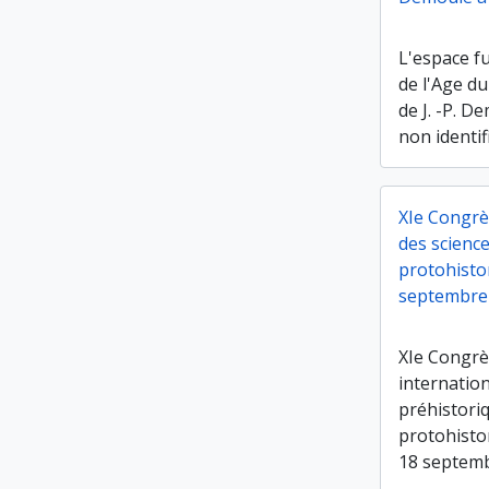
L'espace f
de l'Age d
de J. -P. D
non identif
XIe Congrè
des science
protohistor
septembre
XIe Congrè
internation
préhistori
protohisto
18 septemb