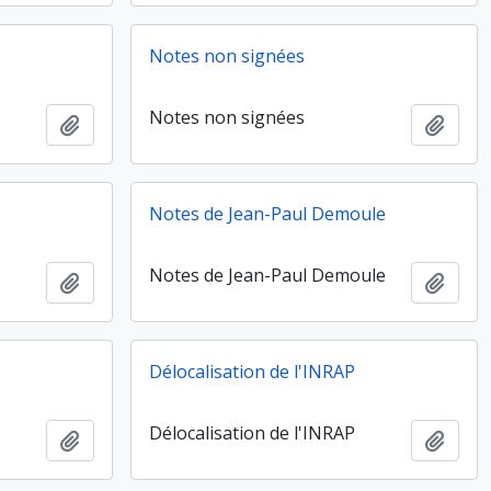
Notes non signées
Notes non signées
Ajouter au presse-papier
Ajout
Notes de Jean-Paul Demoule
Notes de Jean-Paul Demoule
Ajouter au presse-papier
Ajout
Délocalisation de l'INRAP
Délocalisation de l'INRAP
Ajouter au presse-papier
Ajout