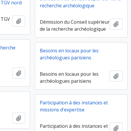
u TGV nord
recherche archéologique
u TGV
Ajouter au presse-papier
Démission du Conseil supérieur
Ajout
de la recherche archéologique
echerche
Besoins en locaux pour les
archéologues parisiens
Ajouter au presse-papier
Besoins en locaux pour les
Ajout
archéologues parisiens
Participation à des instances et
missions d'expertise
Ajouter au presse-papier
Participation à des instances et
Ajout