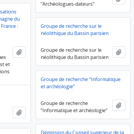
"Archéologues-dateurs"
isations
emagne du
 France :
Groupe de recherche sur le
néolithique du Bassin parisien
Groupe de recherche sur le
Ajouter au presse-papier
Ajout
ues
néolithique du Bassin parisien
st et
tions
Groupe de recherche "Informatique
et archéologie"
e
Groupe de recherche
Ajout
e
"Informatique et archéologie"
Ajouter au presse-papier
Démission du Conseil supérieur de la