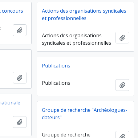
t concours
Actions des organisations syndicales
et professionnelles
t
Ajouter au presse-papier
Actions des organisations
Ajout
syndicales et professionnelles
Publications
Ajouter au presse-papier
Publications
Ajout
 nationale
Groupe de recherche "Archéologues-
dateurs"
Ajouter au presse-papier
Groupe de recherche
Ajout