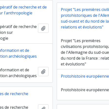
pératif de recherche et de
Projet "Les premières civil
ur l'anthropologie
protohistoriques de l'All
sud-ouest et du nord de la
pératif de recherche
relations et évolutions"
Ajouter au presse-papier
sion sur
logie
Projet "Les premières
civilisations protohistoriq
nformation et de
de l'Allemagne du sud-oue
tion archéologiques
du nord de la France : rela
et évolutions"
nformation et de
Ajouter au presse-papier
tion archéologiques
Protohistoire européenn
Protohistoire européenn
s de recherche
s de recherche
Ajouter au presse-papier