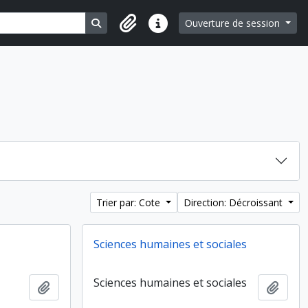
Search in browse page
Ouverture de session
Liens rapides
Trier par: Cote
Direction: Décroissant
Sciences humaines et sociales
Sciences humaines et sociales
Ajouter au presse-papier
Ajout