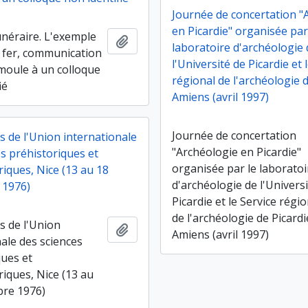
Journée de concertation "
en Picardie" organisée par
unéraire. L'exemple
Ajouter au presse-papier
laboratoire d'archéologie
u fer, communication
l'Université de Picardie et 
emoule à un colloque
régional de l'archéologie d
ié
Amiens (avril 1997)
Journée de concertation
s de l'Union internationale
"Archéologie en Picardie"
s préhistoriques et
organisée par le laboratoi
iques, Nice (13 au 18
d'archéologie de l'Univers
 1976)
Picardie et le Service régi
de l'archéologie de Picardi
s de l'Union
Ajouter au presse-papier
Amiens (avril 1997)
ale des sciences
ques et
riques, Nice (13 au
re 1976)