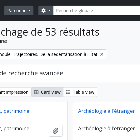
Rechercher
Search options
Parcourir
ichage de 53 résultats
ires
ule. Trajectoires. De la sédentarisation à l'État
de recherche avancée
nt impression
Card view
Table view
t, patrimoine
Archéologie à l'étranger
t, patrimoine
Archéologie à l'étranger
Ajouter au presse-papier