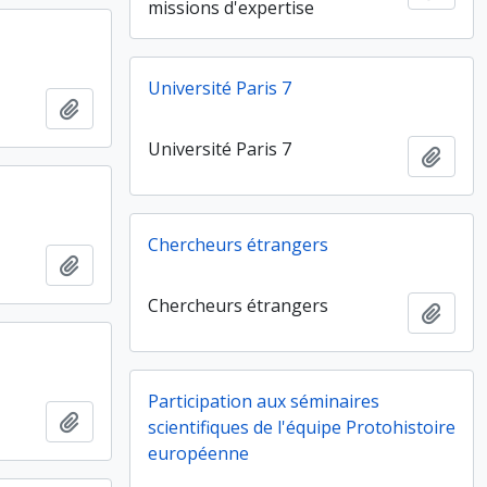
missions d'expertise
Université Paris 7
Ajouter au presse-papier
Université Paris 7
Ajout
Chercheurs étrangers
Ajouter au presse-papier
Chercheurs étrangers
Ajout
Participation aux séminaires
Ajouter au presse-papier
scientifiques de l'équipe Protohistoire
européenne