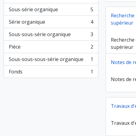
, 37 résultats
Sous-série organique
5
, 5 résultats
Recherche
Série organique
4
supérieur
, 4 résultats
Sous-sous-série organique
3
, 3 résultats
Recherche
Pièce
2
supérieur
, 2 résultats
Sous-sous-sous-série organique
1
Notes de r
, 1 résultats
Fonds
1
, 1 résultats
Notes de r
Travaux d'
Travaux d'