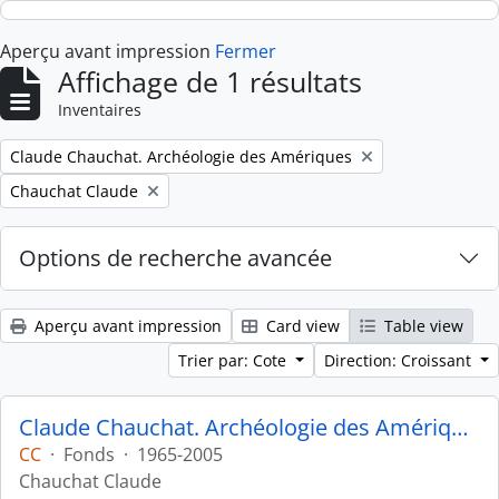
Skip to main content
Aperçu avant impression
Fermer
Affichage de 1 résultats
Inventaires
Remove filter:
Claude Chauchat. Archéologie des Amériques
Remove filter:
Chauchat Claude
Options de recherche avancée
Aperçu avant impression
Card view
Table view
Trier par: Cote
Direction: Croissant
Claude Chauchat. Archéologie des Amériques
CC
·
Fonds
·
1965-2005
Chauchat Claude