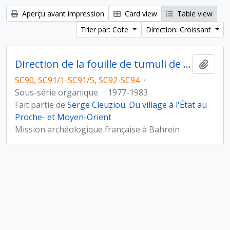
Aperçu avant impression
Card view
Table view
Trier par: Cote
Direction: Croissant
Direction de la fouille de tumuli de l'Age du Bronze à Umm Jidr, Bahreïn (novembre 1979)
Ajout
SC90, SC91/1-SC91/5, SC92-SC94
·
Sous-série organique
·
1977-1983
Fait partie de
Serge Cleuziou. Du village à l'État au
Proche- et Moyen-Orient
Mission archéologique française à Bahrein