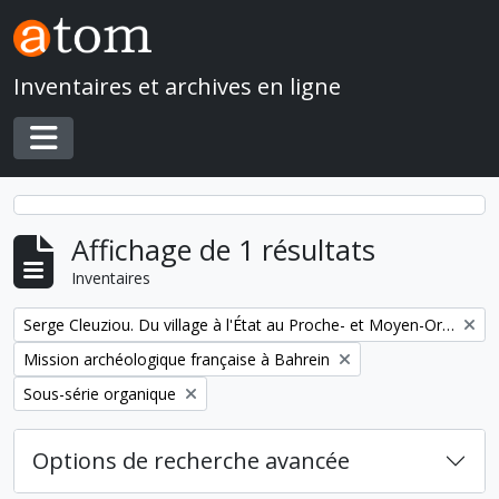
Skip to main content
Inventaires et archives en ligne
Toggle navigation
Affichage de 1 résultats
Inventaires
Remove filter:
Serge Cleuziou. Du village à l'État au Proche- et Moyen-Orient
Remove filter:
Mission archéologique française à Bahrein
Remove filter:
Sous-série organique
Options de recherche avancée