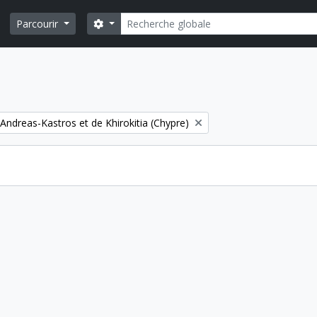
Rechercher
Search options
Parcourir
Andreas-Kastros et de Khirokitia (Chypre)