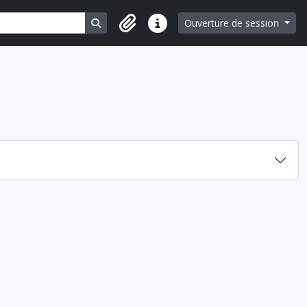
Search in browse page
Ouverture de session
Liens rapides