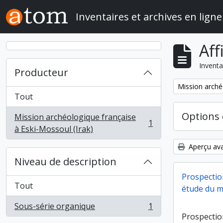
Skip to main content
Inventaires et archives en ligne
Aff
Inventa
Producteur
Remove filter:
Mission arché
Tout
Options 
Mission archéologique française
1
, 1 résultats
à Eski-Mossoul (Irak)
Aperçu ava
Niveau de description
Prospectio
Tout
étude du ma
Sous-série organique
1
, 1 résultats
Prospectio