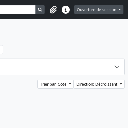
Search in browse page
Ouverture de session
Liens rapides
Trier par: Cote
Direction: Décroissant