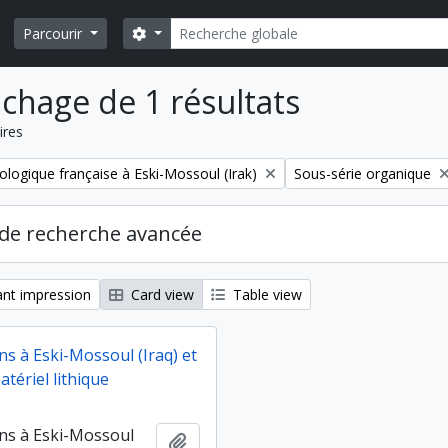
Rechercher
Search options
Parcourir
ichage de 1 résultats
ires
Remove filter:
ologique française à Eski-Mossoul (Irak)
Sous-série organique
de recherche avancée
nt impression
Card view
Table view
ns à Eski-Mossoul (Iraq) et
tériel lithique
ns à Eski-Mossoul
Ajouter au presse-papier