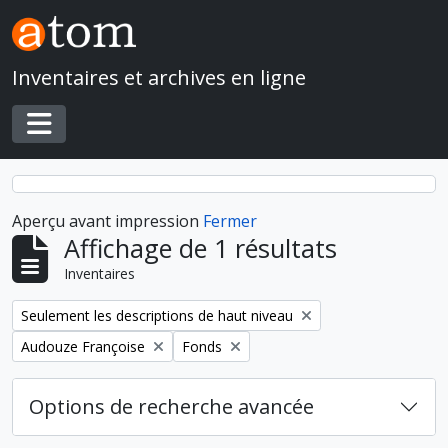
Skip to main content
Inventaires et archives en ligne
Toggle navigation
Aperçu avant impression
Fermer
Affichage de 1 résultats
Inventaires
Remove filter:
Seulement les descriptions de haut niveau
Remove filter:
Remove filter:
Audouze Françoise
Fonds
Options de recherche avancée