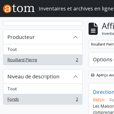
Skip to main content
Inventaires et archives en ligne
Aff
Inventa
Producteur
Remove filter:
Rouillard Pier
Tout
Options 
Rouillard Pierre
2
, 2 résultats
Aperçu ava
Niveau de description
Tout
Directio
Fonds
2
RMSH
·
Fo
, 2 résultats
Les Maison
comprenant 