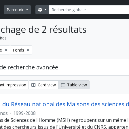
Rechercher
Search options
Parcourir
ichage de 2 résultats
ires
Remove filter:
re
Fonds
de recherche avancée
nt impression
Card view
Table view
n du Réseau national des Maisons des sciences
nds
·
1999-2008
s de Sciences de l'Homme (MSH) regroupent sur un même li
des chercheurs issus de l'Université et du CNRS, appartenan