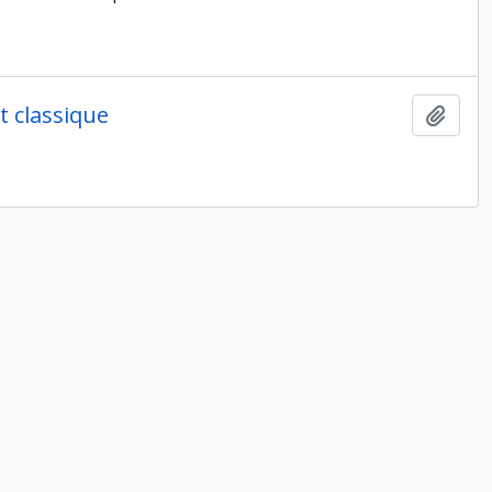
t classique
Ajout