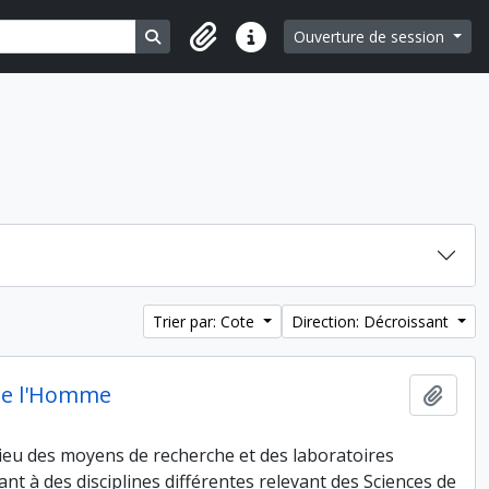
Search in browse page
Ouverture de session
Liens rapides
Trier par: Cote
Direction: Décroissant
 de l'Homme
Ajout
eu des moyens de recherche et des laboratoires
t à des disciplines différentes relevant des Sciences de