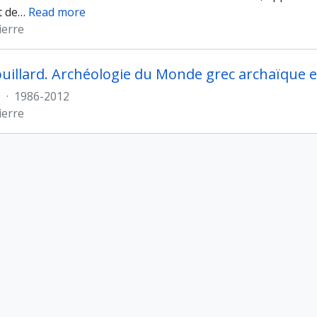
t de
…
Read more
ierre
ouillard. Archéologie du Monde grec archaïque e
s
·
1986-2012
ierre