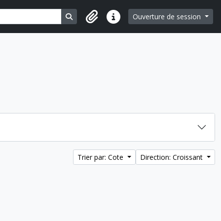
Search in browse page
Ouverture de session
Liens rapides
Trier par: Cote
Direction: Croissant