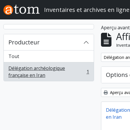
Skip to main content
Inventaires et archives en ligne
Aperçu avant
Aff
Producteur
Inventa
Tout
Remove filter:
Délégation ar
Délégation archéologique
1
Options 
, 1 résultats
française en Iran
Aperçu ava
Délégation
en Iran