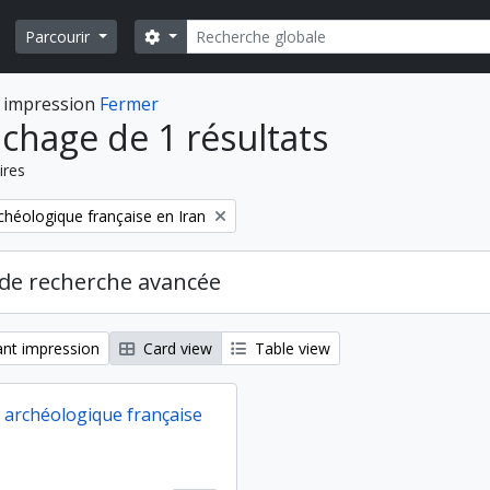
Rechercher
Search options
Parcourir
 impression
Fermer
ichage de 1 résultats
ires
chéologique française en Iran
de recherche avancée
nt impression
Card view
Table view
 archéologique française