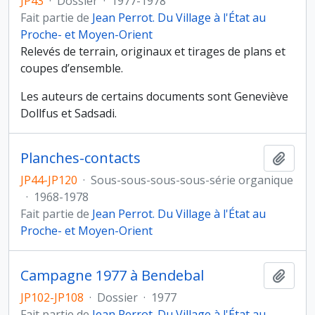
JP43
·
Dossier
·
1977-1978
Fait partie de
Jean Perrot. Du Village à l'État au
Proche- et Moyen-Orient
Relevés de terrain, originaux et tirages de plans et
coupes d’ensemble.
Les auteurs de certains documents sont Geneviève
Dollfus et Sadsadi.
Planches-contacts
Ajout
JP44-JP120
·
Sous-sous-sous-sous-série organique
·
1968-1978
Fait partie de
Jean Perrot. Du Village à l'État au
Proche- et Moyen-Orient
Campagne 1977 à Bendebal
Ajout
JP102-JP108
·
Dossier
·
1977
Fait partie de
Jean Perrot. Du Village à l'État au