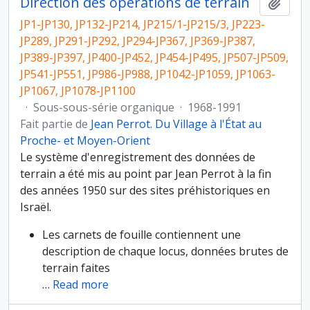
Direction des opérations de terrain
Ajout
JP1-JP130, JP132-JP214, JP215/1-JP215/3, JP223-
JP289, JP291-JP292, JP294-JP367, JP369-JP387,
JP389-JP397, JP400-JP452, JP454-JP495, JP507-JP509,
JP541-JP551, JP986-JP988, JP1042-JP1059, JP1063-
JP1067, JP1078-JP1100
·
Sous-sous-série organique
·
1968-1991
Fait partie de
Jean Perrot. Du Village à l'État au
Proche- et Moyen-Orient
Le système d'enregistrement des données de
terrain a été mis au point par Jean Perrot à la fin
des années 1950 sur des sites préhistoriques en
Israël.
Les carnets de fouille contiennent une
description de chaque locus, données brutes de
terrain faites
…
Read more