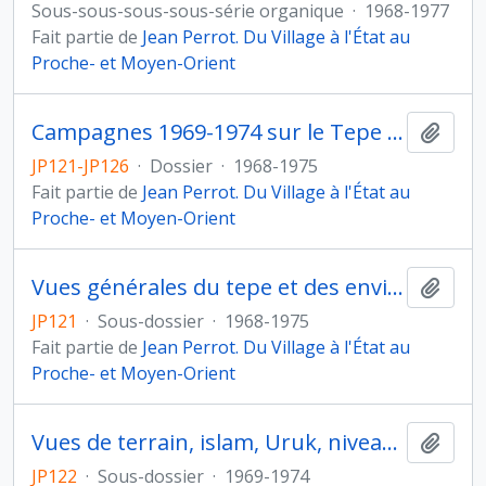
Sous-sous-sous-sous-série organique
·
1968-1977
Fait partie de
Jean Perrot. Du Village à l'État au
Proche- et Moyen-Orient
Campagnes 1969-1974 sur le Tepe Djaffarabad
Ajout
JP121-JP126
·
Dossier
·
1968-1975
Fait partie de
Jean Perrot. Du Village à l'État au
Proche- et Moyen-Orient
Vues générales du tepe et des environs
Ajout
JP121
·
Sous-dossier
·
1968-1975
Fait partie de
Jean Perrot. Du Village à l'État au
Proche- et Moyen-Orient
Vues de terrain, islam, Uruk, niveaux 1-3
Ajout
JP122
·
Sous-dossier
·
1969-1974