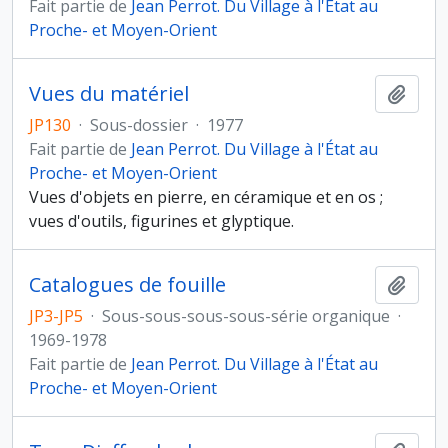
Fait partie de
Jean Perrot. Du Village à l'État au
Proche- et Moyen-Orient
Vues du matériel
Ajout
JP130
·
Sous-dossier
·
1977
Fait partie de
Jean Perrot. Du Village à l'État au
Proche- et Moyen-Orient
Vues d'objets en pierre, en céramique et en os ;
vues d'outils, figurines et glyptique.
Catalogues de fouille
Ajout
JP3-JP5
·
Sous-sous-sous-sous-série organique
·
1969-1978
Fait partie de
Jean Perrot. Du Village à l'État au
Proche- et Moyen-Orient