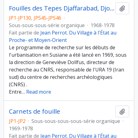
Fouilles des Tepes Djaffarabad, Djowi et Bendebal
Ajout
JP1-JP130, JP545-JP546
·
Sous-sous-sous-série organique
·
1968-1978
Fait partie de
Jean Perrot. Du Village à l'État au
Proche- et Moyen-Orient
Le programme de recherche sur les débuts de
l'urbanisation en Susiane a été lancé en 1969, sous
la direction de Geneviève Dollfus, directeur de
recherche au CNRS, responsable de l'URA 19 (Iran
sud) du centre de recherches archéologiques
(CNRS) .
Entre
…
Read more
Carnets de fouille
Ajout
JP1-JP2
·
Sous-sous-sous-sous-série organique
·
1969-1978
Fait partie de
Jean Perrot. Du Village à l'État au