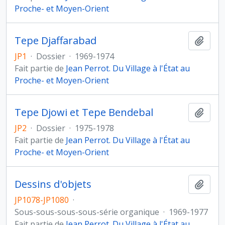
Proche- et Moyen-Orient
Tepe Djaffarabad
Ajout
JP1
·
Dossier
·
1969-1974
Fait partie de
Jean Perrot. Du Village à l'État au
Proche- et Moyen-Orient
Tepe Djowi et Tepe Bendebal
Ajout
JP2
·
Dossier
·
1975-1978
Fait partie de
Jean Perrot. Du Village à l'État au
Proche- et Moyen-Orient
Dessins d'objets
Ajout
JP1078-JP1080
·
Sous-sous-sous-sous-série organique
·
1969-1977
Fait partie de
Jean Perrot. Du Village à l'État au