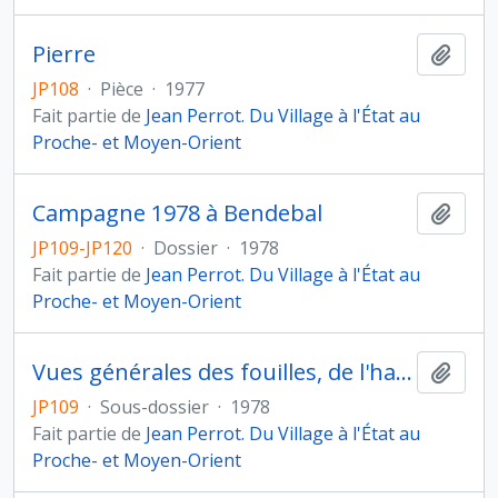
Pierre
Ajout
JP108
·
Pièce
·
1977
Fait partie de
Jean Perrot. Du Village à l'État au
Proche- et Moyen-Orient
Campagne 1978 à Bendebal
Ajout
JP109-JP120
·
Dossier
·
1978
Fait partie de
Jean Perrot. Du Village à l'État au
Proche- et Moyen-Orient
Vues générales des fouilles, de l'habitat et des sépultures
Ajout
JP109
·
Sous-dossier
·
1978
Fait partie de
Jean Perrot. Du Village à l'État au
Proche- et Moyen-Orient