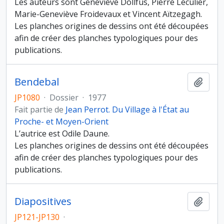
Les auteurs sont Geneviève Dollfus, Pierre Leculier,
Marie-Geneviève Froidevaux et Vincent Aïtzegagh.
Les planches origines de dessins ont été découpées
afin de créer des planches typologiques pour des
publications.
Bendebal
Ajout
JP1080
·
Dossier
·
1977
Fait partie de
Jean Perrot. Du Village à l'État au
Proche- et Moyen-Orient
L’autrice est Odile Daune.
Les planches origines de dessins ont été découpées
afin de créer des planches typologiques pour des
publications.
Diapositives
Ajout
JP121-JP130
·