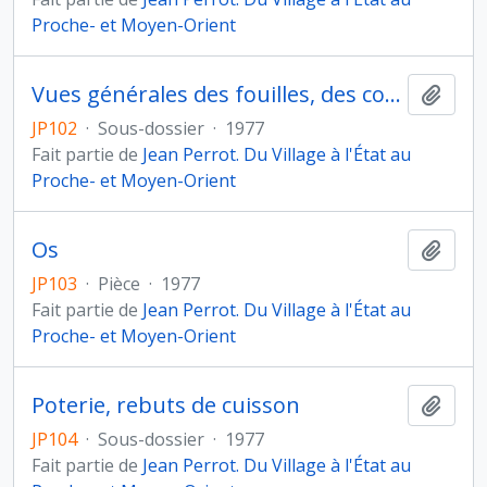
Proche- et Moyen-Orient
Vues générales des fouilles, des coupes stratigraphiques de l'habitats, des sols, des puits, des murs, des tombes et des fosses
Ajout
JP102
·
Sous-dossier
·
1977
Fait partie de
Jean Perrot. Du Village à l'État au
Proche- et Moyen-Orient
Os
Ajout
JP103
·
Pièce
·
1977
Fait partie de
Jean Perrot. Du Village à l'État au
Proche- et Moyen-Orient
Poterie, rebuts de cuisson
Ajout
JP104
·
Sous-dossier
·
1977
Fait partie de
Jean Perrot. Du Village à l'État au