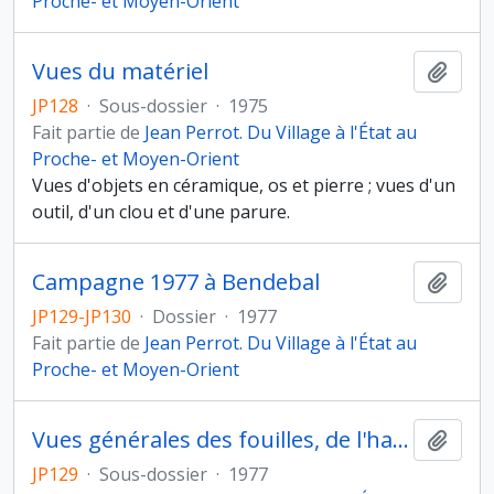
Proche- et Moyen-Orient
Vues du matériel
Ajout
JP128
·
Sous-dossier
·
1975
Fait partie de
Jean Perrot. Du Village à l'État au
Proche- et Moyen-Orient
Vues d'objets en céramique, os et pierre ; vues d'un
outil, d'un clou et d'une parure.
Campagne 1977 à Bendebal
Ajout
JP129-JP130
·
Dossier
·
1977
Fait partie de
Jean Perrot. Du Village à l'État au
Proche- et Moyen-Orient
Vues générales des fouilles, de l'habitat et des coupes stratigraphiques
Ajout
JP129
·
Sous-dossier
·
1977