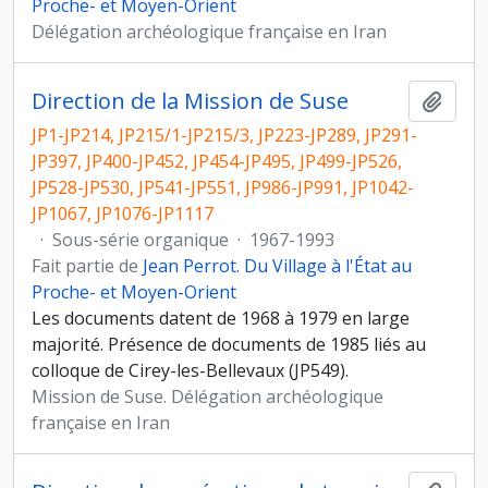
Proche- et Moyen-Orient
Délégation archéologique française en Iran
Direction de la Mission de Suse
Ajout
JP1-JP214, JP215/1-JP215/3, JP223-JP289, JP291-
JP397, JP400-JP452, JP454-JP495, JP499-JP526,
JP528-JP530, JP541-JP551, JP986-JP991, JP1042-
JP1067, JP1076-JP1117
·
Sous-série organique
·
1967-1993
Fait partie de
Jean Perrot. Du Village à l'État au
Proche- et Moyen-Orient
Les documents datent de 1968 à 1979 en large
majorité. Présence de documents de 1985 liés au
colloque de Cirey-les-Bellevaux (JP549).
Mission de Suse. Délégation archéologique
française en Iran