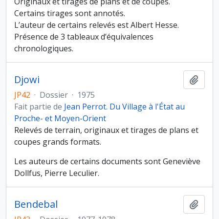
Originaux et tirages de plans et de coupes.
Certains tirages sont annotés.
L’auteur de certains relevés est Albert Hesse.
Présence de 3 tableaux d’équivalences
chronologiques.
Djowi
Ajout
JP42
·
Dossier
·
1975
Fait partie de
Jean Perrot. Du Village à l'État au
Proche- et Moyen-Orient
Relevés de terrain, originaux et tirages de plans et
coupes grands formats.
Les auteurs de certains documents sont Geneviève
Dollfus, Pierre Leculier.
Bendebal
Ajout