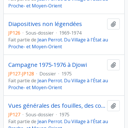
Proche- et Moyen-Orient
Diapositives non légendées
Ajout
JP126
·
Sous-dossier
·
1969-1974
Fait partie de
Jean Perrot. Du Village à l'État au
Proche- et Moyen-Orient
Campagne 1975-1976 à Djowi
Ajout
JP127-JP128
·
Dossier
·
1975
Fait partie de
Jean Perrot. Du Village à l'État au
Proche- et Moyen-Orient
Vues générales des fouilles, des coupes stratigraphiques et de l'habitat
Ajout
JP127
·
Sous-dossier
·
1975
Fait partie de
Jean Perrot. Du Village à l'État au