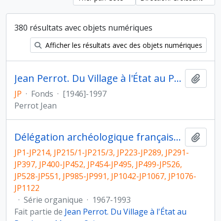
380 résultats avec objets numériques
Afficher les résultats avec des objets numériques
Jean Perrot. Du Village à l'État au Proche- et Moyen-Orient
Ajout
JP
·
Fonds
·
[1946]-1997
Perrot Jean
Délégation archéologique française en Iran
Ajout
JP1-JP214, JP215/1-JP215/3, JP223-JP289, JP291-
JP397, JP400-JP452, JP454-JP495, JP499-JP526,
JP528-JP551, JP985-JP991, JP1042-JP1067, JP1076-
JP1122
·
Série organique
·
1967-1993
Fait partie de
Jean Perrot. Du Village à l'État au