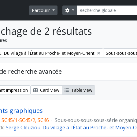
Rechercher
Search options
Parcourir
ichage de 2 résultats
ires
Remove filter:
. Du village à l'État au Proche- et Moyen-Orient
Sous-sous-sous
de recherche avancée
nt impression
Card view
Table view
ts graphiques
 SC45/1-SC45/2, SC46
·
Sous-sous-sous-sous-série organi
 de
Serge Cleuziou. Du village à l'État au Proche- et Moyen-O