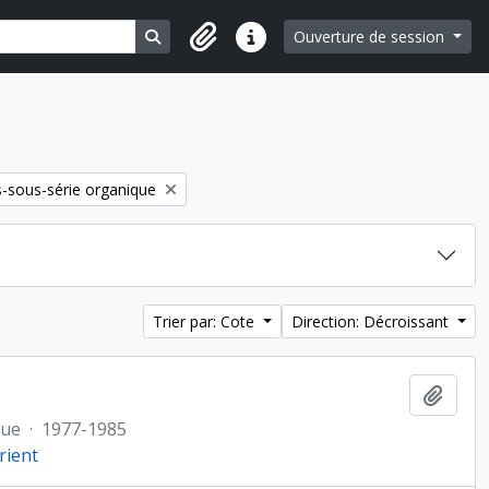
Search in browse page
Ouverture de session
Liens rapides
-sous-série organique
Trier par: Cote
Direction: Décroissant
Ajout
que
·
1977-1985
rient