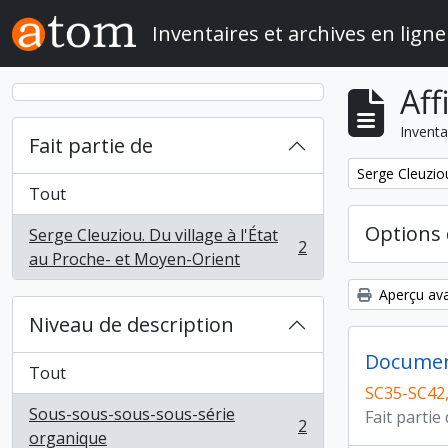
Skip to main content
Inventaires et archives en ligne
Aff
Inventa
Fait partie de
Remove filter:
Serge Cleuziou
Tout
Options 
Serge Cleuziou. Du village à l'État
2
, 2 résultats
au Proche- et Moyen-Orient
Aperçu ava
Niveau de description
Documen
Tout
SC35-SC42,
Sous-sous-sous-sous-série
Fait partie
2
, 2 résultats
organique