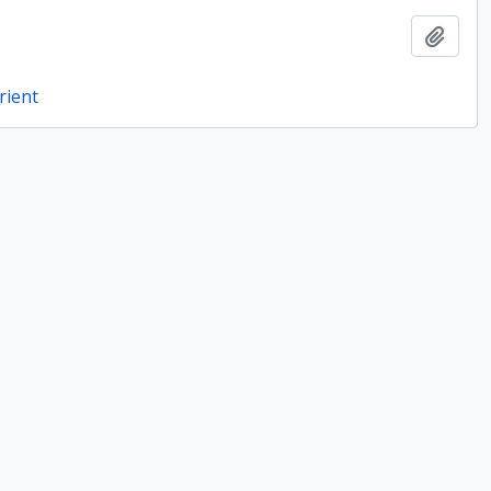
Ajout
rient