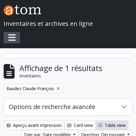
Skip to main content
Inventaires et archives en ligne
Toggle navigation
Affichage de 1 résultats
Inventaires
Remove filter:
Baudez Claude-François
Options de recherche avancée
Aperçu avant impression
Card view
Table view
Trier par: Date modifiée
Direction: Décroissant