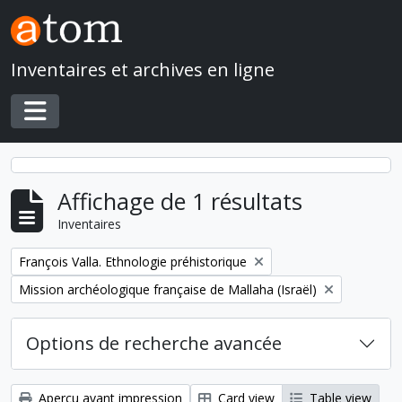
Skip to main content
Inventaires et archives en ligne
Toggle navigation
Affichage de 1 résultats
Inventaires
Remove filter:
François Valla. Ethnologie préhistorique
Remove filter:
Mission archéologique française de Mallaha (Israël)
Options de recherche avancée
Aperçu avant impression
Card view
Table view