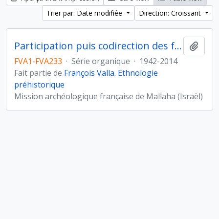
Trier par: Date modifiée
Direction: Croissant
Participation puis codirection des fouilles de Mallaha-Eynan, Israël
Ajout
FVA1-FVA233
·
Série organique
·
1942-2014
Fait partie de
François Valla. Ethnologie
préhistorique
Mission archéologique française de Mallaha (Israël)