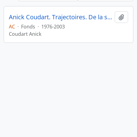
Anick Coudart. Trajectoires. De la sédentarisation à l'État
Ajout
AC
·
Fonds
·
1976-2003
Coudart Anick