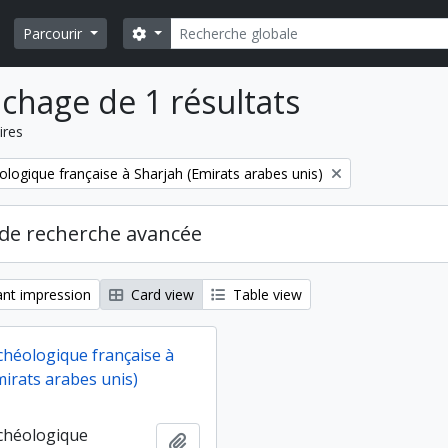
Rechercher
Search options
Parcourir
ichage de 1 résultats
ires
ologique française à Sharjah (Emirats arabes unis)
de recherche avancée
nt impression
Card view
Table view
chéologique française à
mirats arabes unis)
chéologique
Ajouter au presse-papier