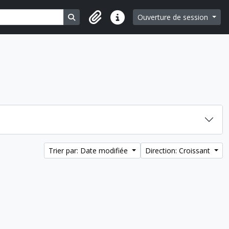
Search in browse page
Ouverture de session
Liens rapides
Trier par: Date modifiée
Direction: Croissant