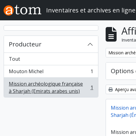
Skip to main content
Inventaires et archives en ligne
Aff
Inventa
Producteur
Remove filter:
Mission arché
Tout
Options 
Mouton Michel
1
, 1 résultats
Mission archéologique française
1
Aperçu ava
, 1 résultats
à Sharjah (Emirats arabes unis)
Mission ar
Sharjah (É
Mission ar