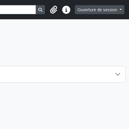
Search in browse page
Ouverture de session
Liens rapides