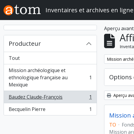
Skip to main content
Inventaires et archives en ligne
Aperçu avant
Aff
Producteur
Inventa
Tout
Remove filter:
Mission arché
Mission archéologique et
Options 
ethnologique française au
1
, 1 résultats
Mexique
Aperçu ava
Baudez Claude-François
1
, 1 résultats
Becquelin Pierre
1
, 1 résultats
Mission 
TO
·
Fond
Mission ar