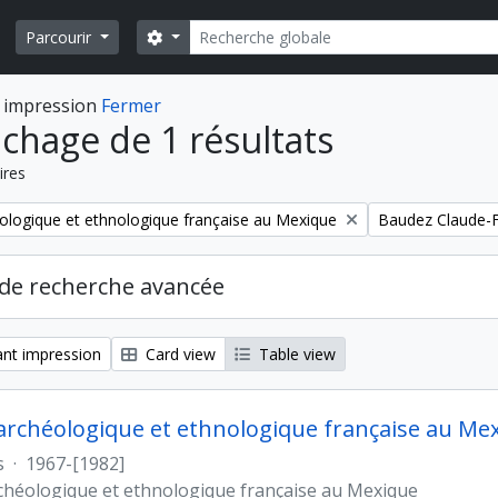
Rechercher
Search options
Parcourir
 impression
Fermer
ichage de 1 résultats
ires
Remove filter:
ologique et ethnologique française au Mexique
Baudez Claude-F
de recherche avancée
nt impression
Card view
Table view
archéologique et ethnologique française au Me
s
·
1967-[1982]
chéologique et ethnologique française au Mexique