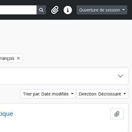
Search in browse page
Ouverture de session
Liens rapides
rançois
Trier par: Date modifiée
Direction: Décroissant
xique
Ajout