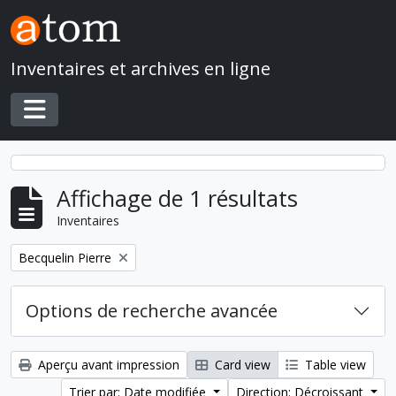
Skip to main content
Inventaires et archives en ligne
Toggle navigation
Affichage de 1 résultats
Inventaires
Remove filter:
Becquelin Pierre
Options de recherche avancée
Aperçu avant impression
Card view
Table view
Trier par: Date modifiée
Direction: Décroissant