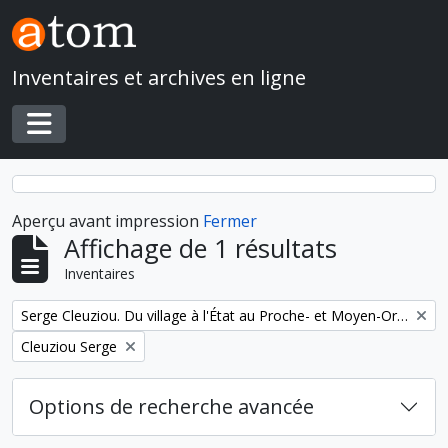
Skip to main content
Inventaires et archives en ligne
Toggle navigation
Aperçu avant impression
Fermer
Affichage de 1 résultats
Inventaires
Remove filter:
Serge Cleuziou. Du village à l'État au Proche- et Moyen-Orient
Remove filter:
Cleuziou Serge
Options de recherche avancée