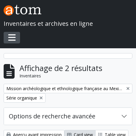
Skip to main content
Inventaires et archives en ligne
Toggle navigation
Affichage de 2 résultats
Inventaires
Remove filter:
Mission archéologique et ethnologique française au Mexique
Remove filter:
Série organique
Options de recherche avancée
Aperçu avant impression
Card view
Table view