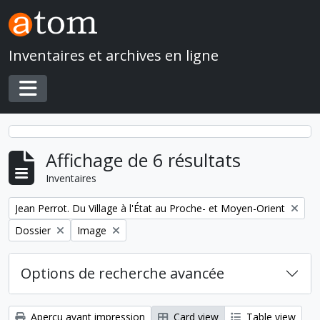
Skip to main content
Inventaires et archives en ligne
Toggle navigation
Affichage de 6 résultats
Inventaires
Remove filter:
Jean Perrot. Du Village à l'État au Proche- et Moyen-Orient
Remove filter:
Remove filter:
Dossier
Image
Options de recherche avancée
Aperçu avant impression
Card view
Table view