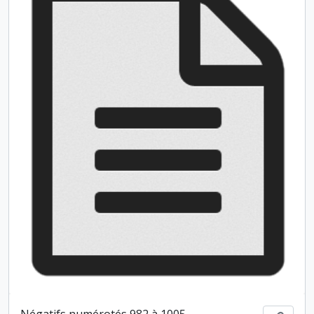
Négatifs numérotés 982 à 1005