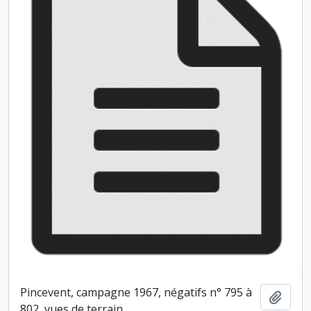
Pincevent, campagne 1967, négatifs n° 795 à
Ajout
802, vues de terrain