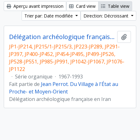
Aperçu avant impression
Card view
Table view
Trier par: Date modifiée
Direction: Décroissant
Délégation archéologique française en Iran
Ajout
JP1-JP214, JP215/1-JP215/3, JP223-JP289, JP291-
JP397, JP400-JP452, JP454-JP495, JP499-JP526,
JP528-JP551, JP985-JP991, JP1042-JP1067, JP1076-
JP1122
·
Série organique
·
1967-1993
Fait partie de
Jean Perrot. Du Village à l'État au
Proche- et Moyen-Orient
Délégation archéologique française en Iran