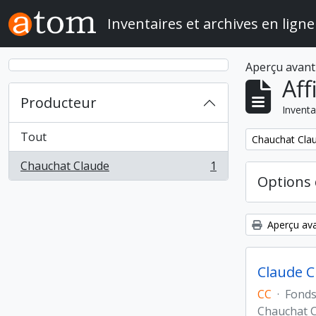
Skip to main content
Inventaires et archives en ligne
Aperçu avant
Aff
Producteur
Inventa
Tout
Remove filter:
Chauchat Cla
Chauchat Claude
1
, 1 résultats
Options 
Aperçu ava
Claude C
CC
·
Fond
Chauchat 