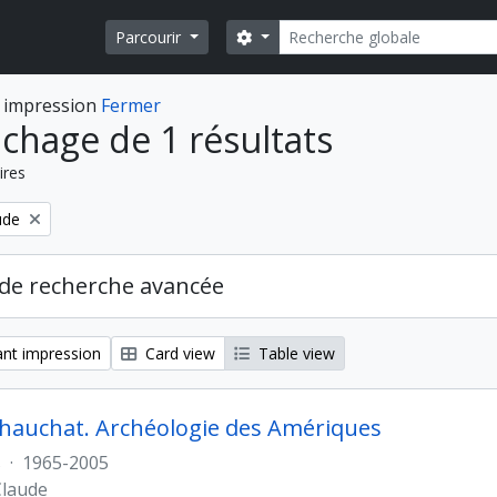
Rechercher
Search options
Parcourir
 impression
Fermer
ichage de 1 résultats
ires
ude
de recherche avancée
nt impression
Card view
Table view
hauchat. Archéologie des Amériques
s
·
1965-2005
Claude