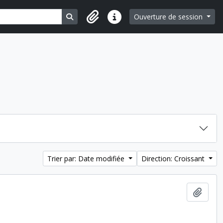
Search in browse page
Ouverture de session
Liens rapides
Trier par: Date modifiée
Direction: Croissant
Ajout