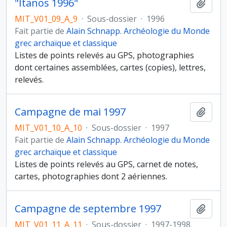
"Itanos 1996"
Ajout
MIT_V01_09_A_9
·
Sous-dossier
·
1996
Fait partie de
Alain Schnapp. Archéologie du Monde
grec archaïque et classique
Listes de points relevés au GPS, photographies
dont certaines assemblées, cartes (copies), lettres,
relevés.
Campagne de mai 1997
Ajout
MIT_V01_10_A_10
·
Sous-dossier
·
1997
Fait partie de
Alain Schnapp. Archéologie du Monde
grec archaïque et classique
Listes de points relevés au GPS, carnet de notes,
cartes, photographies dont 2 aériennes.
Campagne de septembre 1997
Ajout
MIT_V01_11_A_11
·
Sous-dossier
·
1997-1998