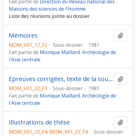
Fait partie de
Direction du Réseau national des
Maisons des sciences de l'Homme
Liste des réunions jointe au dossier.
Mémoires
Ajout
MOM_V01_17_F2
·
Sous-dossier
·
1981
Fait partie de
Monique Maillard. Archéologie de
l'Asie centrale
Epreuves corrigées, texte de la soutenance.
Ajout
MOM_V01_22_F3
·
Sous-dossier
·
1981
Fait partie de
Monique Maillard. Archéologie de
l'Asie centrale
Illustrations de thèse
Ajout
MOM_V01_23_F4, MOM_V01_23_F4
·
Sous-dossier