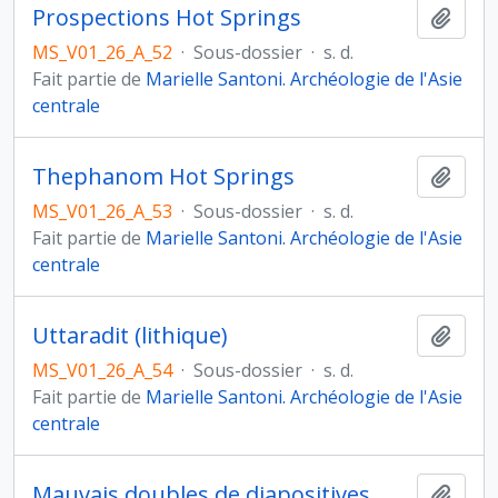
Prospections Hot Springs
Ajout
MS_V01_26_A_52
·
Sous-dossier
·
s. d.
Fait partie de
Marielle Santoni. Archéologie de l'Asie
centrale
Thephanom Hot Springs
Ajout
MS_V01_26_A_53
·
Sous-dossier
·
s. d.
Fait partie de
Marielle Santoni. Archéologie de l'Asie
centrale
Uttaradit (lithique)
Ajout
MS_V01_26_A_54
·
Sous-dossier
·
s. d.
Fait partie de
Marielle Santoni. Archéologie de l'Asie
centrale
Mauvais doubles de diapositives
Ajout