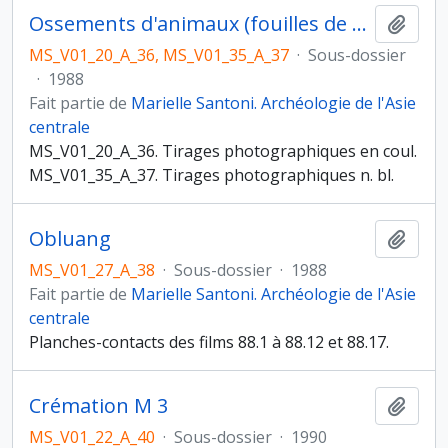
Ossements d'animaux (fouilles de Obluang Village).
Ajout
MS_V01_20_A_36, MS_V01_35_A_37
·
Sous-dossier
·
1988
Fait partie de
Marielle Santoni. Archéologie de l'Asie
centrale
MS_V01_20_A_36. Tirages photographiques en coul.
MS_V01_35_A_37. Tirages photographiques n. bl.
Obluang
Ajout
MS_V01_27_A_38
·
Sous-dossier
·
1988
Fait partie de
Marielle Santoni. Archéologie de l'Asie
centrale
Planches-contacts des films 88.1 à 88.12 et 88.17.
Crémation M 3
Ajout
MS_V01_22_A_40
·
Sous-dossier
·
1990