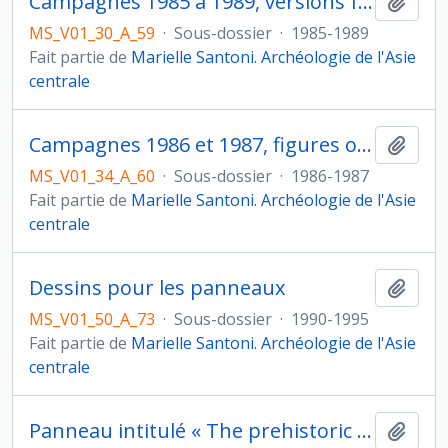
Campagnes 1985 à 1989, versions françaises et anglaises
Ajout
MS_V01_30_A_59
·
Sous-dossier
·
1985-1989
Fait partie de
Marielle Santoni. Archéologie de l'Asie
centrale
Campagnes 1986 et 1987, figures originales
Ajout
MS_V01_34_A_60
·
Sous-dossier
·
1986-1987
Fait partie de
Marielle Santoni. Archéologie de l'Asie
centrale
Dessins pour les panneaux
Ajout
MS_V01_50_A_73
·
Sous-dossier
·
1990-1995
Fait partie de
Marielle Santoni. Archéologie de l'Asie
centrale
Panneau intitulé « The prehistoric sites of Obluang (Northern Thaïland) »
Ajout