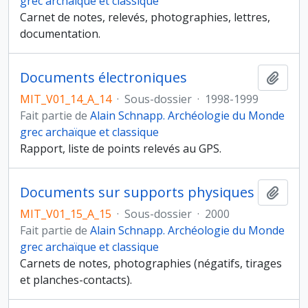
grec archaïque et classique
Carnet de notes, relevés, photographies, lettres,
documentation.
Documents électroniques
Ajout
MIT_V01_14_A_14
·
Sous-dossier
·
1998-1999
Fait partie de
Alain Schnapp. Archéologie du Monde
grec archaïque et classique
Rapport, liste de points relevés au GPS.
Documents sur supports physiques
Ajout
MIT_V01_15_A_15
·
Sous-dossier
·
2000
Fait partie de
Alain Schnapp. Archéologie du Monde
grec archaïque et classique
Carnets de notes, photographies (négatifs, tirages
et planches-contacts).