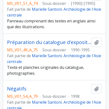
MS_V01_51_A_74
·
Sous-dossier
·
[1990]-[1995]
Fait partie de
Marielle Santoni. Archéologie de l'Asie
centrale
Panneau comprenant des textes en anglais ainsi
que des illustrations.
Préparation du catalogue d'exposition
Ajout
MS_V01_49_A_75
·
Sous-dossier
·
1990-1995
Fait partie de
Marielle Santoni. Archéologie de l'Asie
centrale
Texte et planches originales du catalogue,
photographies.
Négatifs
Ajout
MS_V01_54_A_79
·
Sous-dossier
·
1998
Fait partie de
Marielle Santoni. Archéologie de l'Asie
centrale