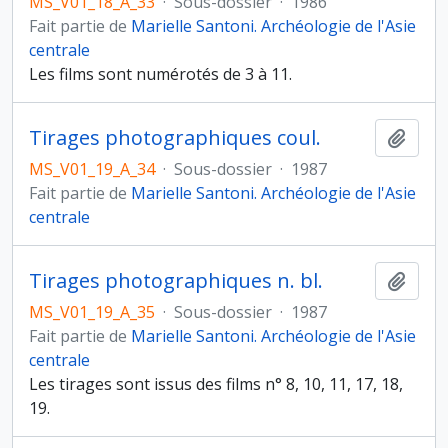
MS_V01_18_A_33
·
Sous-dossier
·
1986
Fait partie de
Marielle Santoni. Archéologie de l'Asie
centrale
Les films sont numérotés de 3 à 11.
Tirages photographiques coul.
Ajout
MS_V01_19_A_34
·
Sous-dossier
·
1987
Fait partie de
Marielle Santoni. Archéologie de l'Asie
centrale
Tirages photographiques n. bl.
Ajout
MS_V01_19_A_35
·
Sous-dossier
·
1987
Fait partie de
Marielle Santoni. Archéologie de l'Asie
centrale
Les tirages sont issus des films n° 8, 10, 11, 17, 18,
19.