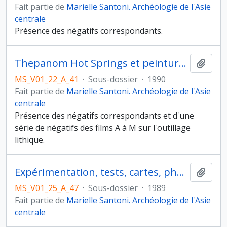
Fait partie de
Marielle Santoni. Archéologie de l'Asie
centrale
Présence des négatifs correspondants.
Thepanom Hot Springs et peintures d'abri sous roche
Ajout
MS_V01_22_A_41
·
Sous-dossier
·
1990
Fait partie de
Marielle Santoni. Archéologie de l'Asie
centrale
Présence des négatifs correspondants et d'une
série de négatifs des films A à M sur l'outillage
lithique.
Expérimentation, tests, cartes, photographies aériennes
Ajout
MS_V01_25_A_47
·
Sous-dossier
·
1989
Fait partie de
Marielle Santoni. Archéologie de l'Asie
centrale