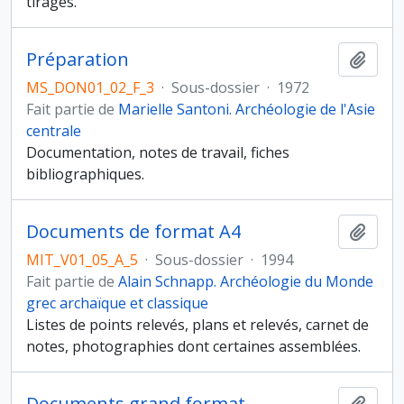
tirages.
Préparation
Ajout
MS_DON01_02_F_3
·
Sous-dossier
·
1972
Fait partie de
Marielle Santoni. Archéologie de l'Asie
centrale
Documentation, notes de travail, fiches
bibliographiques.
Documents de format A4
Ajout
MIT_V01_05_A_5
·
Sous-dossier
·
1994
Fait partie de
Alain Schnapp. Archéologie du Monde
grec archaïque et classique
Listes de points relevés, plans et relevés, carnet de
notes, photographies dont certaines assemblées.
Documents grand format
Ajout