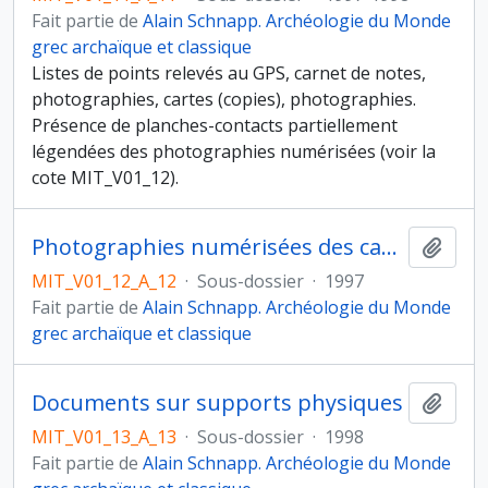
Fait partie de
Alain Schnapp. Archéologie du Monde
grec archaïque et classique
Listes de points relevés au GPS, carnet de notes,
photographies, cartes (copies), photographies.
Présence de planches-contacts partiellement
légendées des photographies numérisées (voir la
cote MIT_V01_12).
Photographies numérisées des campagnes de mai et septembre
Ajout
MIT_V01_12_A_12
·
Sous-dossier
·
1997
Fait partie de
Alain Schnapp. Archéologie du Monde
grec archaïque et classique
Documents sur supports physiques
Ajout
MIT_V01_13_A_13
·
Sous-dossier
·
1998
Fait partie de
Alain Schnapp. Archéologie du Monde