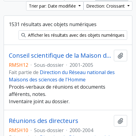
Trier par: Date modifiée
Direction: Croissant
1531 résultats avec objets numériques
Afficher les résultats avec des objets numériques
Conseil scientifique de la Maison des sciences de l'homme d'Aquitaine (MSHA)
Ajout
RMSH12
·
Sous-dossier
·
2001-2005
Fait partie de
Direction du Réseau national des
Maisons des sciences de l'Homme
Procès-verbaux de réunions et documents
afférents, notes.
Inventaire joint au dossier.
Réunions des directeurs
Ajout
RMSH10
·
Sous-dossier
·
2000-2004