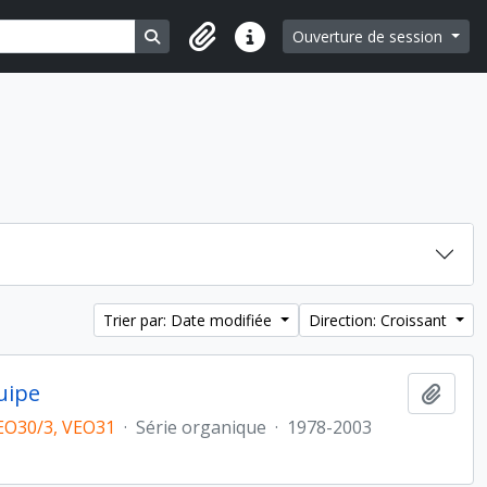
Search in browse page
Ouverture de session
Liens rapides
Trier par: Date modifiée
Direction: Croissant
uipe
Ajout
EO30/3, VEO31
·
Série organique
·
1978-2003