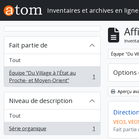
Skip to main content
Inventaires et archives en ligne
Aff
Inventa
Fait partie de
Remove filter:
Équipe "Du Vil
Tout
Options 
Équipe "Du Village à l'État au
1
, 1 résultats
Proche- et Moyen-Orient"
Aperçu ava
Niveau de description
Directio
Tout
VEO3, VEO
Série organique
1
Fait partie
, 1 résultats