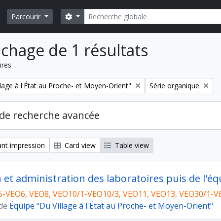
Rechercher
Search options
Parcourir
ichage de 1 résultats
ires
Remove filter:
lage à l'État au Proche- et Moyen-Orient"
Série organique
de recherche avancée
nt impression
Card view
Table view
n et administration des laboratoires puis de l'éq
5-VEO6, VEO8, VEO10/1-VEO10/3, VEO11, VEO13, VEO30/1-V
 de
Équipe "Du Village à l'État au Proche- et Moyen-Orient"