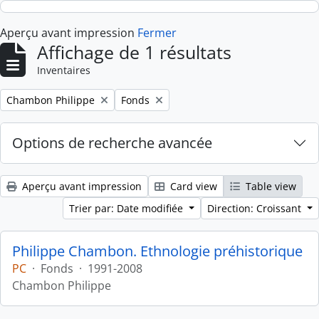
Skip to main content
Aperçu avant impression
Fermer
Affichage de 1 résultats
Inventaires
Remove filter:
Remove filter:
Chambon Philippe
Fonds
Options de recherche avancée
Aperçu avant impression
Card view
Table view
Trier par: Date modifiée
Direction: Croissant
Philippe Chambon. Ethnologie préhistorique
PC
·
Fonds
·
1991-2008
Chambon Philippe