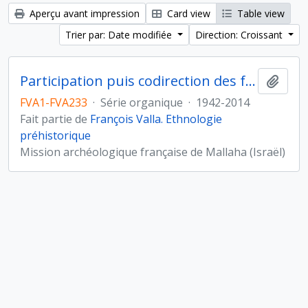
Aperçu avant impression
Card view
Table view
Trier par: Date modifiée
Direction: Croissant
Participation puis codirection des fouilles de Mallaha-Eynan, Israël
Ajout
FVA1-FVA233
·
Série organique
·
1942-2014
Fait partie de
François Valla. Ethnologie
préhistorique
Mission archéologique française de Mallaha (Israël)