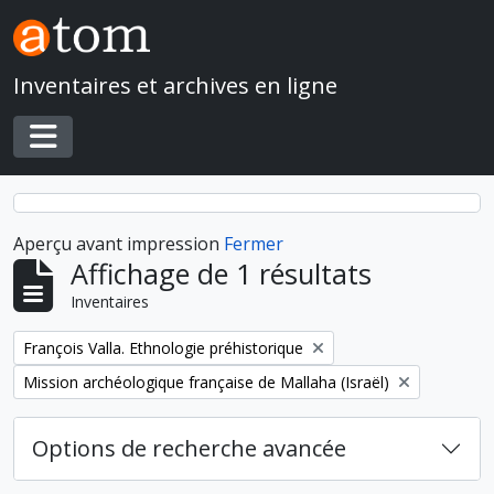
Skip to main content
Inventaires et archives en ligne
Toggle navigation
Aperçu avant impression
Fermer
Affichage de 1 résultats
Inventaires
Remove filter:
François Valla. Ethnologie préhistorique
Remove filter:
Mission archéologique française de Mallaha (Israël)
Options de recherche avancée