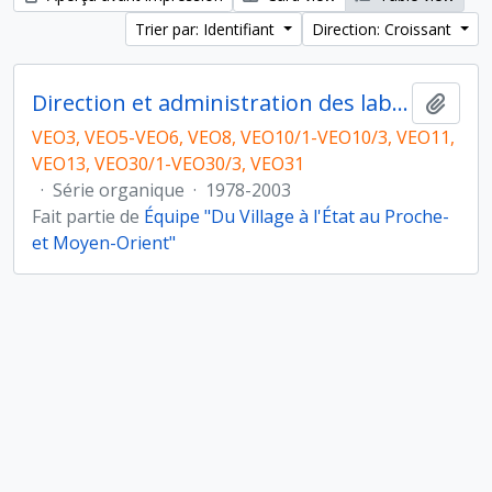
Trier par: Identifiant
Direction: Croissant
Direction et administration des laboratoires puis de l'équipe
Ajout
VEO3, VEO5-VEO6, VEO8, VEO10/1-VEO10/3, VEO11,
VEO13, VEO30/1-VEO30/3, VEO31
·
Série organique
·
1978-2003
Fait partie de
Équipe "Du Village à l'État au Proche-
et Moyen-Orient"