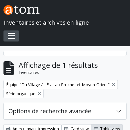
Skip to main content
Inventaires et archives en ligne
Toggle navigation
Affichage de 1 résultats
Inventaires
Remove filter:
Équipe "Du Village à l'État au Proche- et Moyen-Orient"
Remove filter:
Série organique
Options de recherche avancée
Aperçu avant impression
Card view
Table view