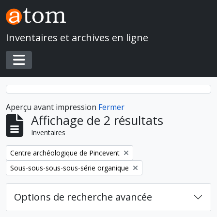
Skip to main content
Inventaires et archives en ligne
Toggle navigation
Aperçu avant impression
Fermer
Affichage de 2 résultats
Inventaires
Remove filter:
Centre archéologique de Pincevent
Remove filter:
Sous-sous-sous-sous-série organique
Options de recherche avancée