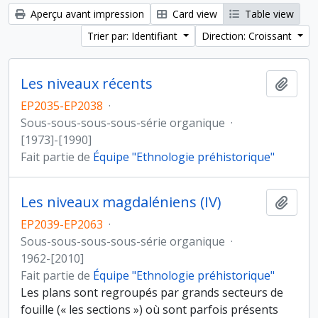
Aperçu avant impression
Card view
Table view
Trier par: Identifiant
Direction: Croissant
Les niveaux récents
Ajout
EP2035-EP2038
·
Sous-sous-sous-sous-série organique
·
[1973]-[1990]
Fait partie de
Équipe "Ethnologie préhistorique"
Les niveaux magdaléniens (IV)
Ajout
EP2039-EP2063
·
Sous-sous-sous-sous-série organique
·
1962-[2010]
Fait partie de
Équipe "Ethnologie préhistorique"
Les plans sont regroupés par grands secteurs de
fouille (« les sections ») où sont parfois présents