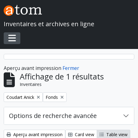
Skip to main content
Inventaires et archives en ligne
Toggle navigation
Aperçu avant impression
Fermer
Affichage de 1 résultats
Inventaires
Remove filter:
Remove filter:
Coudart Anick
Fonds
Options de recherche avancée
Aperçu avant impression
Card view
Table view