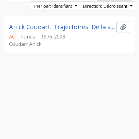
Trier par: Identifiant
Direction: Décroissant
Anick Coudart. Trajectoires. De la sédentarisation à l'État
Ajout
AC
·
Fonds
·
1976-2003
Coudart Anick