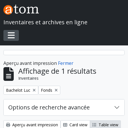
Skip to main content
Inventaires et archives en ligne
Toggle navigation
Aperçu avant impression
Fermer
Affichage de 1 résultats
Inventaires
Remove filter:
Remove filter:
Bachelot Luc
Fonds
Options de recherche avancée
Aperçu avant impression
Card view
Table view