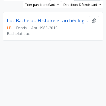
Trier par: Identifiant
Direction: Décroissant
Luc Bachelot. Histoire et archéologie de l'Orient cunéiforme
Ajout
LB
·
Fonds
·
Ant. 1983-2015
Bachelot Luc