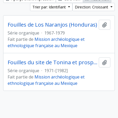
Trier par: Identifiant
Direction: Croissant
Fouilles de Los Naranjos (Honduras)
Ajout
Série organique
·
1967-1979
Fait partie de
Mission archéologique et
ethnologique française au Mexique
Fouilles du site de Tonina et prospections dans la vallée d'Ocosingo (Mexique)
Ajout
Série organique
·
1971-[1982]
Fait partie de
Mission archéologique et
ethnologique française au Mexique