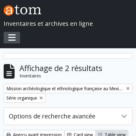
Skip to main content
Inventaires et archives en ligne
Toggle navigation
Affichage de 2 résultats
Inventaires
Remove filter:
Mission archéologique et ethnologique française au Mexique
Remove filter:
Série organique
Options de recherche avancée
Aperçu avant impression
Card view
Table view