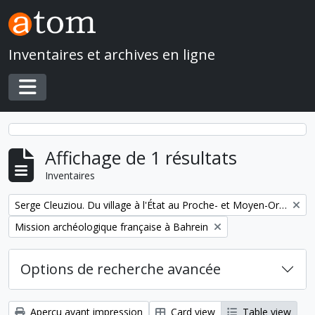
Skip to main content
Inventaires et archives en ligne
Toggle navigation
Affichage de 1 résultats
Inventaires
Remove filter:
Serge Cleuziou. Du village à l'État au Proche- et Moyen-Orient
Remove filter:
Mission archéologique française à Bahrein
Options de recherche avancée
Aperçu avant impression
Card view
Table view