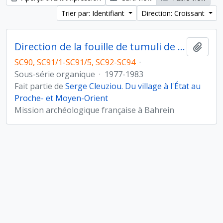
Trier par: Identifiant
Direction: Croissant
Direction de la fouille de tumuli de l'Age du Bronze à Umm Jidr, Bahreïn (novembre 1979)
Ajout
SC90, SC91/1-SC91/5, SC92-SC94
·
Sous-série organique
·
1977-1983
Fait partie de
Serge Cleuziou. Du village à l'État au
Proche- et Moyen-Orient
Mission archéologique française à Bahrein