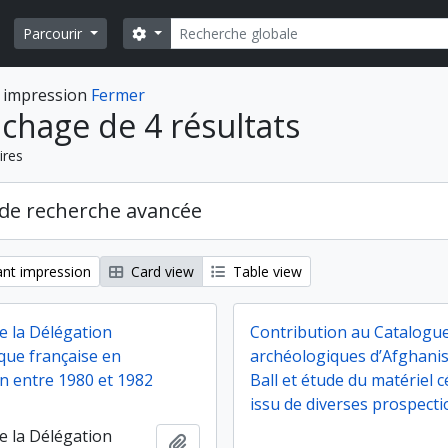
Rechercher
Search options
Parcourir
 impression
Fermer
ichage de 4 résultats
ires
de recherche avancée
nt impression
Card view
Table view
e la Délégation
Contribution au Catalogue
que française en
archéologiques d’Afghanis
n entre 1980 et 1982
Ball et étude du matériel 
issu de diverses prospect
e la Délégation
Ajouter au presse-papier