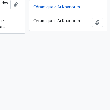
e des
Ajouter au presse-papier
Céramique d'Aï Khanoum
t
que
Céramique d'Aï Khanoum
Ajout
ions