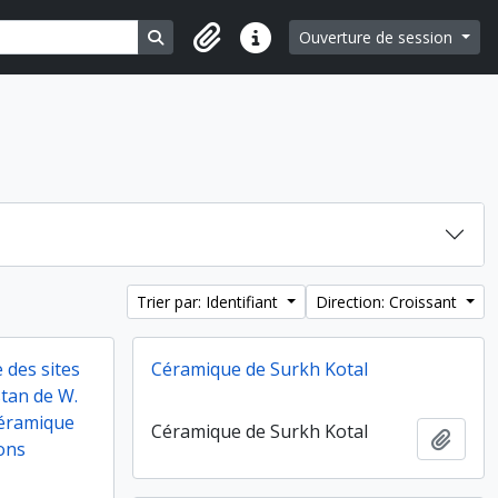
Search in browse page
Ouverture de session
Liens rapides
Trier par: Identifiant
Direction: Croissant
 des sites
Céramique de Surkh Kotal
tan de W.
céramique
Céramique de Surkh Kotal
Ajout
ions