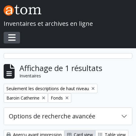
Skip to main content
Inventaires et archives en ligne
Toggle navigation
Affichage de 1 résultats
Inventaires
Remove filter:
Seulement les descriptions de haut niveau
Remove filter:
Remove filter:
Baroin Catherine
Fonds
Options de recherche avancée
Aperçu avant impression
Card view
Table view