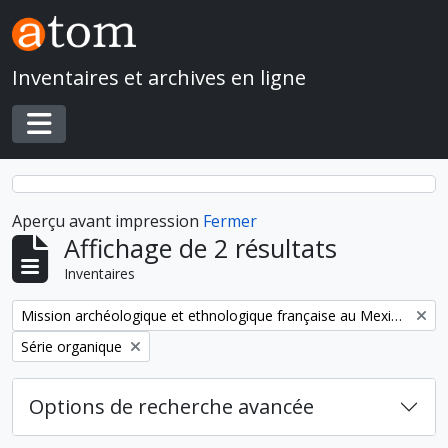
Skip to main content
Inventaires et archives en ligne
Toggle navigation
Aperçu avant impression
Fermer
Affichage de 2 résultats
Inventaires
Remove filter:
Mission archéologique et ethnologique française au Mexique
Remove filter:
Série organique
Options de recherche avancée