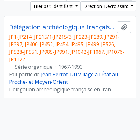
Trier par: Identifiant
Direction: Décroissant
Délégation archéologique française en Iran
Ajout
JP1-JP214, JP215/1-JP215/3, JP223-JP289, JP291-
JP397, JP400-JP452, JP454-JP495, JP499-JP526,
JP528-JP551, JP985-JP991, JP1042-JP1067, JP1076-
JP1122
·
Série organique
·
1967-1993
Fait partie de
Jean Perrot. Du Village à l'État au
Proche- et Moyen-Orient
Délégation archéologique française en Iran