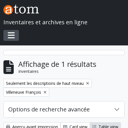
Skip to main content
Inventaires et archives en ligne
Toggle navigation
Affichage de 1 résultats
Inventaires
Remove filter:
Seulement les descriptions de haut niveau
Remove filter:
Villeneuve François
Options de recherche avancée
Aperçu avant impression
Card view
Table view