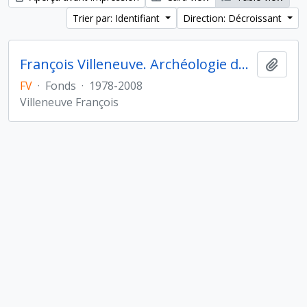
Trier par: Identifiant
Direction: Décroissant
François Villeneuve. Archéologie du Proche-Orient hellénistique et romain
Ajout
FV
·
Fonds
·
1978-2008
Villeneuve François