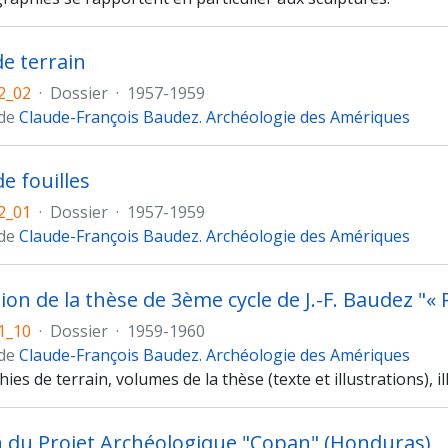
de terrain
2_02
·
Dossier
·
1957-1959
 de
Claude-François Baudez. Archéologie des Amériques
e fouilles
2_01
·
Dossier
·
1957-1959
 de
Claude-François Baudez. Archéologie des Amériques
1_10
·
Dossier
·
1959-1960
 de
Claude-François Baudez. Archéologie des Amériques
es de terrain, volumes de la thèse (texte et illustrations), i
n du Projet Archéologique "Copan" (Honduras)