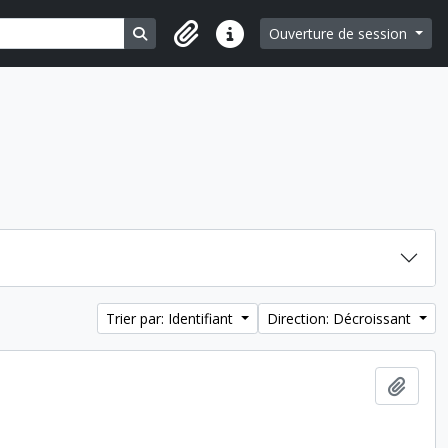
Search in browse page
Ouverture de session
Liens rapides
Trier par: Identifiant
Direction: Décroissant
Ajout