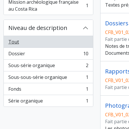
Mission archéologique française
Textes prép
1
, 1 résultats
au Costa Rica
Dossiers
Niveau de description
CFB_V01_0
Fait partie
Tout
Notes de tr
Documents 
Dossier
10
, 10 résultats
Sous-série organique
2
, 2 résultats
Rapports
Sous-sous-série organique
1
, 1 résultats
CFB_V01_0
Fait partie
Fonds
1
, 1 résultats
Série organique
1
, 1 résultats
Photogr
CFB_V01_0
Fait partie
Les photog