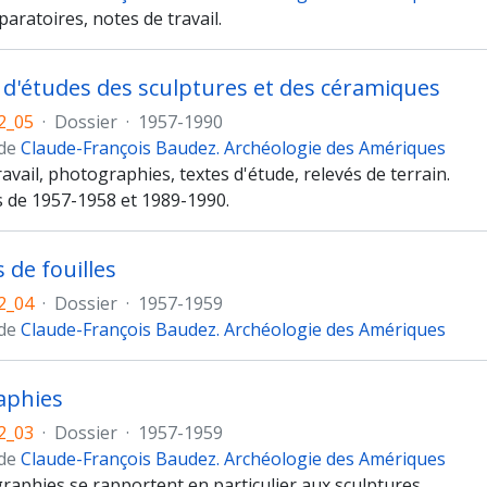
aratoires, notes de travail.
 d'études des sculptures et des céramiques
2_05
·
Dossier
·
1957-1990
 de
Claude-François Baudez. Archéologie des Amériques
avail, photographies, textes d'étude, relevés de terrain.
de 1957-1958 et 1989-1990.
 de fouilles
2_04
·
Dossier
·
1957-1959
 de
Claude-François Baudez. Archéologie des Amériques
aphies
2_03
·
Dossier
·
1957-1959
 de
Claude-François Baudez. Archéologie des Amériques
raphies se rapportent en particulier aux sculptures.