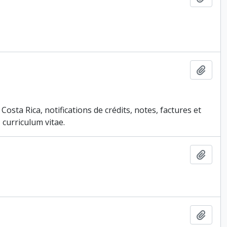
Ajout
u Costa Rica, notifications de crédits, notes, factures et
 curriculum vitae.
Ajout
Ajout