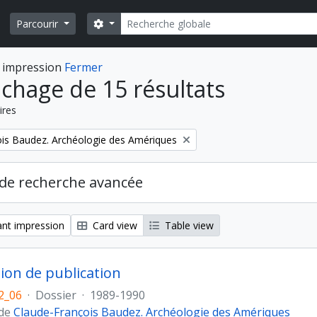
Rechercher
Search options
Parcourir
 impression
Fermer
ichage de 15 résultats
ires
is Baudez. Archéologie des Amériques
de recherche avancée
nt impression
Card view
Table view
ion de publication
2_06
·
Dossier
·
1989-1990
 de
Claude-François Baudez. Archéologie des Amériques