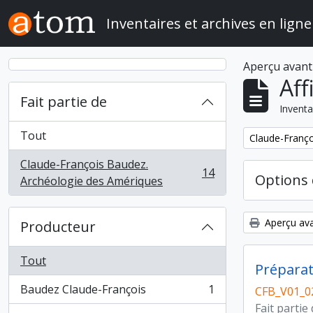
Skip to main content
Inventaires et archives en ligne
Aperçu avant
Aff
Fait partie de
Inventa
Tout
Remove filter:
Claude-Franço
Claude-François Baudez.
14
Options 
, 14 résultats
Archéologie des Amériques
Aperçu ava
Producteur
Tout
Préparat
Baudez Claude-François
1
CFB_V01_0
, 1 résultats
Fait partie