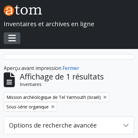
Skip to main content
Inventaires et archives en ligne
Toggle navigation
Aperçu avant impression
Fermer
Affichage de 1 résultats
Inventaires
Remove filter:
Mission archéologique de Tel Yarmouth (Israël)
Remove filter:
Sous-série organique
Options de recherche avancée