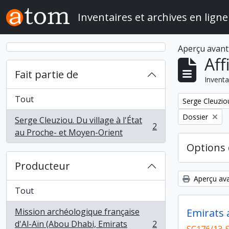
Skip to main content
Inventaires et archives en ligne
Aperçu avant
Aff
Fait partie de
Inventa
Tout
Remove filter:
Serge Cleuziou
Remove filter:
Dossier
Serge Cleuziou. Du village à l'État
2
, 2 résultats
au Proche- et Moyen-Orient
Options 
Producteur
Aperçu ava
Tout
Mission archéologique française
Emirats 
d'Al-Aïn (Abou Dhabi, Emirats
2