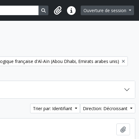
Search in browse page
Ouverture de session
Liens rapides
ogique française d'Al-Aïn (Abou Dhabi, Emirats arabes unis)
Trier par: Identifiant
Direction: Décroissant
Ajout