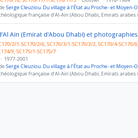
C176/16, SC176/17/1-SC176/17/3
·
Dossier
·
1978-1984
 de
Serge Cleuziou. Du village à l'État au Proche- et Moyen-O
chéologique française d'Al-Aïn (Abou Dhabi, Emirats arabes 
 d'Al Ain (Emirat d'Abou Dhabi) et photographies
C170/2/1-SC170/2/6, SC170/3/1-SC170/3/2, SC170/4-SC170/6
174/9, SC175/1-SC175/7
·
1977-2001
 de
Serge Cleuziou. Du village à l'État au Proche- et Moyen-O
chéologique française d'Al-Aïn (Abou Dhabi, Emirats arabes 