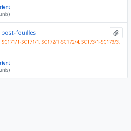
rient
unis)
 post-fouilles
Ajout
, SC171/1-SC171/1, SC172/1-SC172/4, SC173/1-SC173/3,
rient
unis)