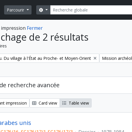
Rechercher
Search options
Parcourir
 impression
Fermer
ichage de 2 résultats
ires
Remove filter:
. Du village à l'État au Proche- et Moyen-Orient
Mission archéol
de recherche avancée
nt impression
Card view
Table view
arabes unis