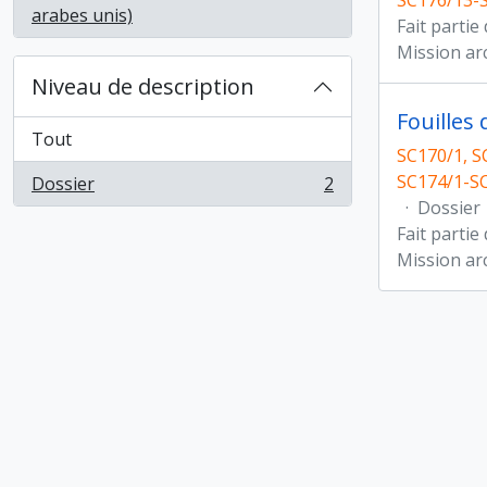
SC176/13-S
, 2 résultats
arabes unis)
Fait partie
Mission ar
Niveau de description
Fouilles
Tout
SC170/1, S
SC174/1-SC
Dossier
2
, 2 résultats
·
Dossier
Fait partie
Mission ar