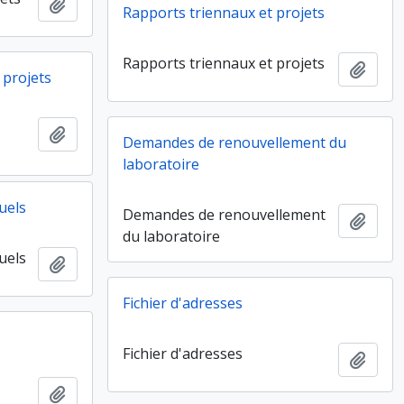
Ajouter au presse-papier
Rapports triennaux et projets
Rapports triennaux et projets
Ajout
 projets
Ajouter au presse-papier
Demandes de renouvellement du
laboratoire
duels
Demandes de renouvellement
Ajout
du laboratoire
duels
Ajouter au presse-papier
Fichier d'adresses
Fichier d'adresses
Ajout
Ajouter au presse-papier