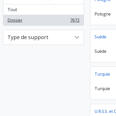
Tout
Pologne
Dossier
7672
, 7672 résultats
Type de support
Suède
Suède
Turquie
Turquie
U.R.S.S. et C