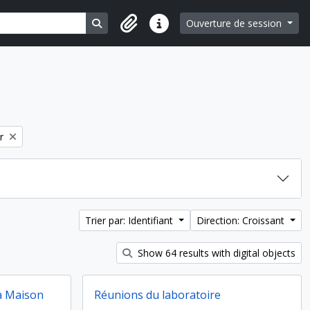
Search in browse page
Ouverture de session
Liens rapides
filter:
r
Trier par: Identifiant
Direction: Croissant
Show 64 results with digital objects
la Maison
Réunions du laboratoire