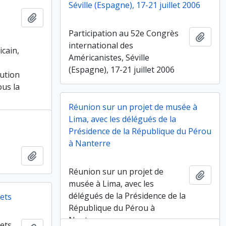
Séville (Espagne), 17-21 juillet 2006
Ajouter au presse-papier
Participation au 52e Congrès
Ajout
international des
icain,
Américanistes, Séville
(Espagne), 17-21 juillet 2006
ution
ous la
Réunion sur un projet de musée à
Lima, avec les délégués de la
Présidence de la République du Pérou
à Nanterre
Ajouter au presse-papier
Réunion sur un projet de
Ajout
musée à Lima, avec les
délégués de la Présidence de la
ets
République du Pérou à
Nanterre
ets