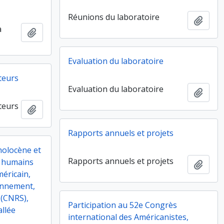
Réunions du laboratoire
Ajout
a
Ajouter au presse-papier
Evaluation du laboratoire
teurs
Evaluation du laboratoire
Ajout
teurs
Ajouter au presse-papier
Rapports annuels et projets
holocène et
Rapports annuels et projets
s humains
Ajout
méricain,
onnement,
 (CNRS),
Participation au 52e Congrès
allée
international des Américanistes,