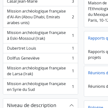
Casal Jean-Marie
3
Maison de 
, 3 résultats
l’Ethnolog
Mission archéologique française
du Mexique,
d'Al-Aïn (Abou Dhabi, Emirats
2
, 2 résultats
Paris, 10-
arabes unis)
Mission archéologique française
1
, 1 résultats
Rapports q
à Eski-Mossoul (Irak)
Dubertret Louis
1
, 1 résultats
Rapports 
projets
Dollfus Geneviève
1
, 1 résultats
Mission archéologique française
1
Réunions d
, 1 résultats
de Larsa (Irak)
Mission archéologique française
Réunions d
1
, 1 résultats
en Syrie du Sud
Niveau de description
Pologne