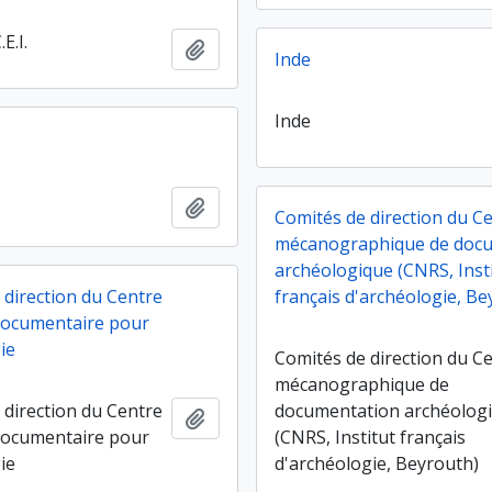
.E.I.
Ajouter au presse-papier
Inde
Inde
Ajouter au presse-papier
Comités de direction du C
mécanographique de doc
archéologique (CNRS, Inst
 direction du Centre
français d'archéologie, Be
documentaire pour
ie
Comités de direction du C
mécanographique de
 direction du Centre
documentation archéolog
Ajouter au presse-papier
documentaire pour
(CNRS, Institut français
ie
d'archéologie, Beyrouth)