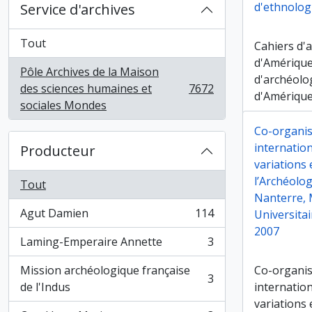
d'ethnolog
Service d'archives
Tout
Cahiers d'
d'Amérique
Pôle Archives de la Maison
d'archéolo
des sciences humaines et
7672
, 7672 résultats
d'Amérique
sociales Mondes
Co-organis
internation
Producteur
variations
l’Archéolog
Tout
Nanterre, 
Agut Damien
114
Universitai
, 114 résultats
2007
Laming-Emperaire Annette
3
, 3 résultats
Mission archéologique française
Co-organis
3
, 3 résultats
de l'Indus
internation
variations