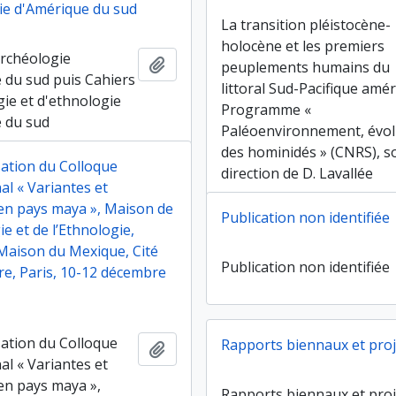
ie d'Amérique du sud
La transition pléistocène-
holocène et les premiers
archéologie
Ajouter au presse-papier
peuplements humains du
 du sud puis Cahiers
littoral Sud-Pacifique amér
gie et d'ethnologie
Programme «
 du sud
Paléoenvironnement, évol
des hominidés » (CNRS), s
ation du Colloque
direction de D. Lavallée
al « Variantes et
 en pays maya », Maison de
Publication non identifiée
ie et de l’Ethnologie,
Maison du Mexique, Cité
Publication non identifiée
re, Paris, 10-12 décembre
ation du Colloque
Rapports biennaux et proj
Ajouter au presse-papier
al « Variantes et
 en pays maya »,
Rapports biennaux et proj