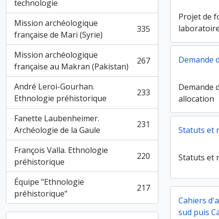
, 362 résultats
technologie
Projet de 
Mission archéologique
laboratoir
335
, 335 résultats
française de Mari (Syrie)
Mission archéologique
Demande de
267
, 267 résultats
française au Makran (Pakistan)
André Leroi-Gourhan.
Demande d
233
, 233 résultats
Ethnologie préhistorique
allocation
Fanette Laubenheimer.
231
, 231 résultats
Archéologie de la Gaule
Statuts et
François Valla. Ethnologie
220
Statuts et
, 220 résultats
préhistorique
Équipe "Ethnologie
217
, 217 résultats
préhistorique"
Cahiers d'
sud puis Ca