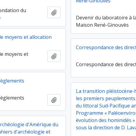
René-Ginouvès
fondation du
Ajouter au presse-papier
e
Devenir du laboratoire à l
Maison René-Ginouvès
 moyens et allocation
Correspondance des direc
e moyens et
Ajouter au presse-papier
Correspondance des direc
 règlements
La transition pléistocène-
 règlements
les premiers peuplement
Ajouter au presse-papier
du littoral Sud-Pacifique a
Programme « Paléoenvir
évolution des hominidés »
archéologie d'Amérique du
sous la direction de D. Lav
hiers d'archéologie et