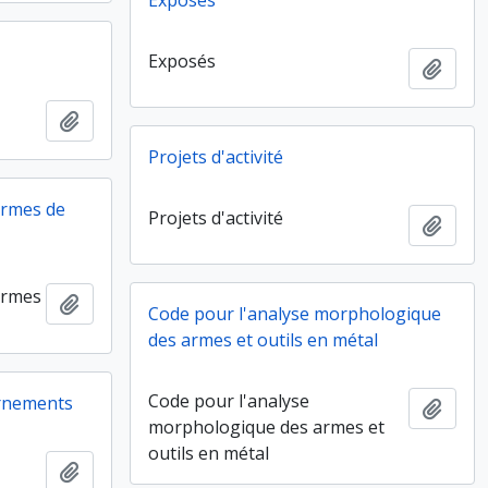
Exposés
Exposés
Ajout
Ajouter au presse-papier
Projets d'activité
ormes de
Projets d'activité
Ajout
ormes
Ajouter au presse-papier
Code pour l'analyse morphologique
des armes et outils en métal
Code pour l'analyse
ornements
Ajout
morphologique des armes et
outils en métal
Ajouter au presse-papier