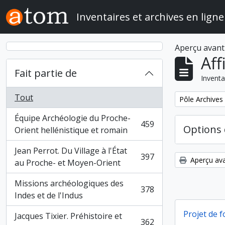
Skip to main content
Inventaires et archives en ligne
Aperçu avant
Aff
Fait partie de
Inventa
Tout
Remove filter:
Pôle Archives
Équipe Archéologie du Proche-
459
Options 
, 459 résultats
Orient hellénistique et romain
Jean Perrot. Du Village à l'État
397
Aperçu ava
, 397 résultats
au Proche- et Moyen-Orient
Missions archéologiques des
378
, 378 résultats
Indes et de l'Indus
Projet de 
Jacques Tixier. Préhistoire et
362