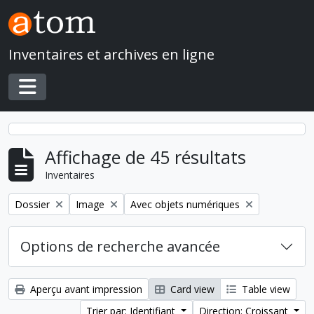
Skip to main content
Inventaires et archives en ligne
Toggle navigation
Affichage de 45 résultats
Inventaires
Remove filter:
Remove filter:
Remove filter:
Dossier
Image
Avec objets numériques
Options de recherche avancée
Aperçu avant impression
Card view
Table view
Trier par: Identifiant
Direction: Croissant