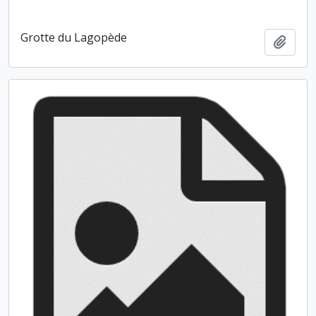
Grotte du Lagopède
Ajout