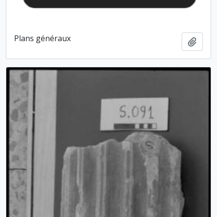
Plans généraux
Ajout