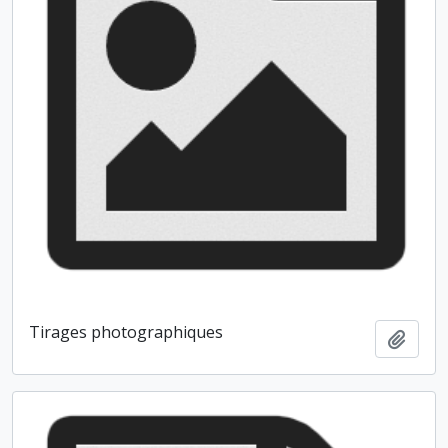
Tirages photographiques
Ajout