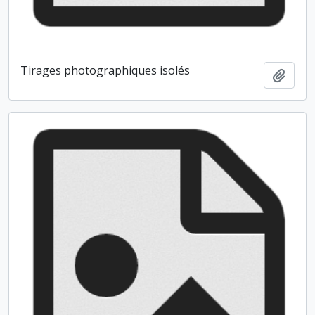
Tirages photographiques isolés
Ajout