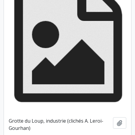
Grotte du Loup, industrie (clichés A. Leroi-
Ajout
Gourhan)