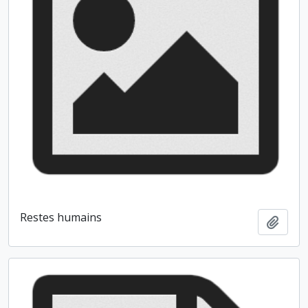
Restes humains
Ajout