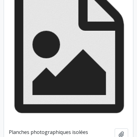
Planches photographiques isolées
Ajout