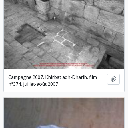
Campagne 2007, Khirbat adh-Dharih, film
Ajout
n°374, juillet-août 2007