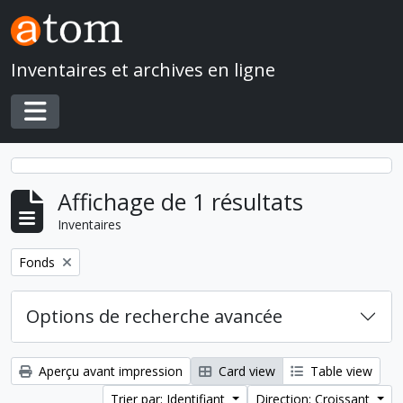
Skip to main content
Inventaires et archives en ligne
Toggle navigation
Affichage de 1 résultats
Inventaires
Remove filter:
Fonds
Options de recherche avancée
Aperçu avant impression
Card view
Table view
Trier par: Identifiant
Direction: Croissant