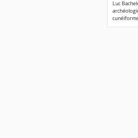
Luc Bachelo
archéologie
cunéiform