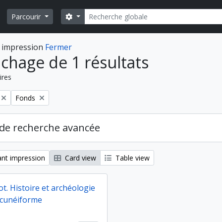
Rechercher
Search options
Parcourir
 impression
Fermer
ichage de 1 résultats
ires
Remove filter:
Fonds
de recherche avancée
nt impression
Card view
Table view
t. Histoire et archéologie
t cunéiforme