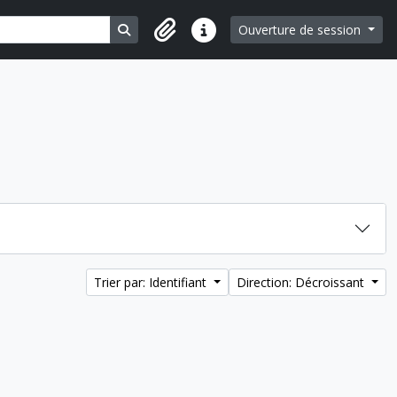
Search in browse page
Ouverture de session
Liens rapides
Trier par: Identifiant
Direction: Décroissant