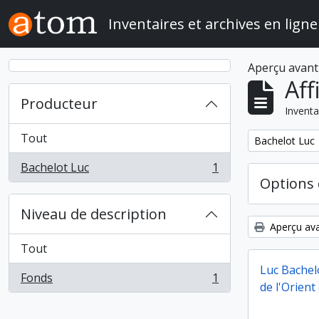
Skip to main content
Inventaires et archives en ligne
Aperçu avant
Aff
Producteur
Inventa
Tout
Remove filter:
Bachelot Luc
Bachelot Luc
1
, 1 résultats
Options 
Niveau de description
Aperçu ava
Tout
Luc Bachelo
Fonds
1
, 1 résultats
de l'Orien