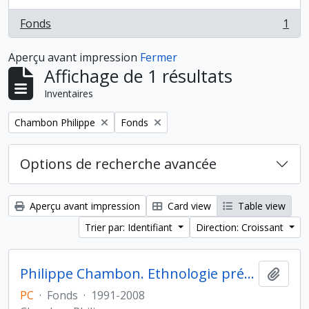
Fonds
1
, 1 résultats
Aperçu avant impression
Fermer
Affichage de 1 résultats
Inventaires
Remove filter:
Remove filter:
Chambon Philippe
Fonds
Options de recherche avancée
Aperçu avant impression
Card view
Table view
Trier par: Identifiant
Direction: Croissant
Philippe Chambon. Ethnologie préhistorique
Ajout
PC
·
Fonds
·
1991-2008