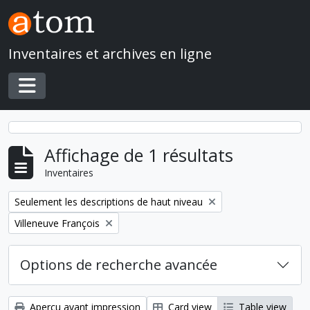
Skip to main content
Inventaires et archives en ligne
Toggle navigation
Affichage de 1 résultats
Inventaires
Remove filter:
Seulement les descriptions de haut niveau
Remove filter:
Villeneuve François
Options de recherche avancée
Aperçu avant impression
Card view
Table view