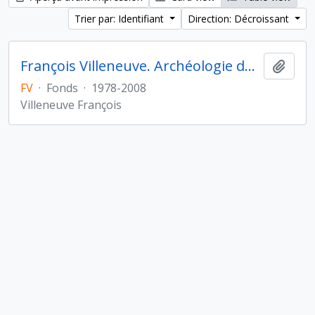
Trier par: Identifiant
Direction: Décroissant
François Villeneuve. Archéologie du Proche-Orient hellénistique et romain
Ajout
FV
·
Fonds
·
1978-2008
Villeneuve François