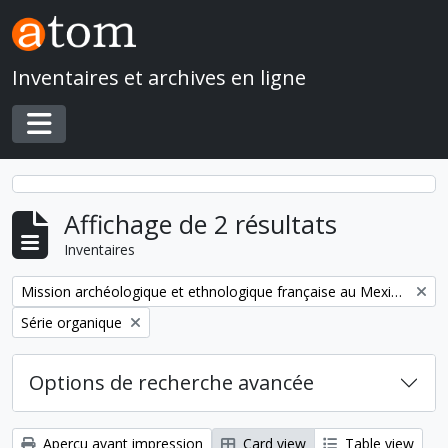
Skip to main content
Inventaires et archives en ligne
Toggle navigation
Affichage de 2 résultats
Inventaires
Remove filter:
Mission archéologique et ethnologique française au Mexique
Remove filter:
Série organique
Options de recherche avancée
Aperçu avant impression
Card view
Table view